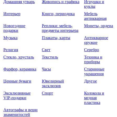
Домашняя утварь
Живопись и графика
Игрушки и
куклы
Интерьер
Книги, периодика
Мебель
антикварная
Новогодние
Реплики: мебель,
Монеты, ордена
подарки
предметы интерьера
Музыка
Плакаты, карты
Антикварное
оружие
Религия
Свет
Серебро
Стекло, хрусталь
Текстиль
Техника и
приборы
Фарфор, керамика
Часы
Старинные
украшения
Ценные бумаги
Ювелирный
Другое
эксклюзив
Эксклюзивные
Спорт
Колокола и
VIP-подарки
медная
пластика
Автографы и вещи
знаменитостей