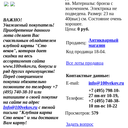
вв. Материалы: бронза с
золочением. Электрика не
подведена. Размер: 23 на
40(выс) см. Состояние очень
ВАЖНО!
хорошее.
Уважаемый покупатель!
Цена:
0 руб.
Приобретение данного
лота сделает Вас
Антикварный
счастливым обладателем
Продавец:
магазин
клубной карты "Сто
веков", которая дает
Код продавца 18-04.
скидки на весь
ассортимент сайта
Все лоты продавца
www.100vekov.ru, бонусы и
ряд других преимуществ!
Контактные данные:
Перед совершением
покупки обязательно
E-mail:
info@100vekov.ru
позвоните по телефону +7
+7 (495) 798-10-
(495) 740-38-10 или
27 пн-пт 10-19,
напишите о своей покупке
Телефон:
+7 (495) 740-38-
на сайте на адрес
10 пн-вс 10-22
Info@100vekov.ru
с темой
письма "Клубная карта
Просмотров:
579
Сто веков" и мы доставим
Вам карту!
Задать вопрос