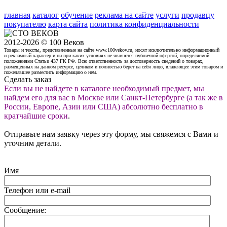
главная
каталог
обучение
реклама на сайте
услуги
продавцу
покупателю
карта сайта
политика конфиденциальности
2012-2026 © 100 Веков
Товары и тексты, представленные на сайте www.100vekov.ru, носят исключительно информационный
и рекламный характер и ни при каких условиях не являются публичной офертой, определяемой
положениями Статьи 437 ГК РФ. Всю ответственность за достоверность сведений о товарах,
размещенных на данном ресурсе, целиком и полностью берет на себя лицо, владеющее этим товаром и
пожелавшее разместить информацию о нем.
Сделать заказ
Если вы не найдете в каталоге необходимый предмет, мы
найдем его для вас в Москве или Санкт-Петербурге (а так же в
России, Европе, Азии или США) абсолютно бесплатно в
кратчайшие сроки
.
Отправьте нам заявку через эту форму, мы свяжемся с Вами и
уточним детали.
Имя
Телефон или e-mail
Сообщение: