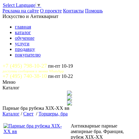
Select Language
▼
Реклама на сайте
О проекте
Контакты
Помощь
Искусство и Антиквариат
главная
каталог
обучение
услуги
продавцу
покупателю
+7 (495) 798-10-27
пн-пт 10-19
доступны сообщения и звонки WhatsApp
+7 (495) 740-38-10
пн-пт 10-22
Меню
Каталог
Парные бра рубежа XIX-XX вв
Каталог
/
Свет
/
Торшеры, бра
Антикварные парные
ампирные бра. Франция,
рубеж XIX-XX