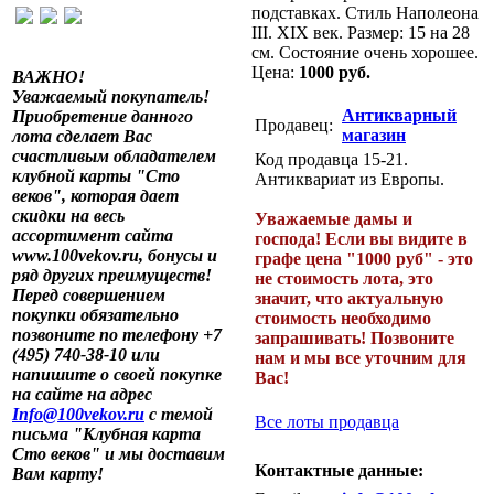
подставках. Стиль Наполеона
III. XIX век. Размер: 15 на 28
см. Состояние очень хорошее.
Цена:
1000 руб.
ВАЖНО!
Уважаемый покупатель!
Антикварный
Приобретение данного
Продавец:
магазин
лота сделает Вас
счастливым обладателем
Код продавца 15-21.
клубной карты "Сто
Антиквариат из Европы.
веков", которая дает
скидки на весь
Уважаемые дамы и
ассортимент сайта
господа! Если вы видите в
www.100vekov.ru, бонусы и
графе цена "1000 руб" - это
ряд других преимуществ!
не стоимость лота, это
Перед совершением
значит, что актуальную
покупки обязательно
стоимость необходимо
позвоните по телефону +7
запрашивать! Позвоните
(495) 740-38-10 или
нам и мы все уточним для
напишите о своей покупке
Вас!
на сайте на адрес
Info@100vekov.ru
с темой
Все лоты продавца
письма "Клубная карта
Сто веков" и мы доставим
Контактные данные:
Вам карту!