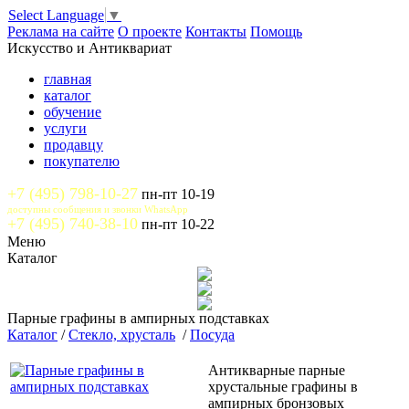
Select Language
▼
Реклама на сайте
О проекте
Контакты
Помощь
Искусство и Антиквариат
главная
каталог
обучение
услуги
продавцу
покупателю
+7 (495) 798-10-27
пн-пт 10-19
доступны сообщения и звонки WhatsApp
+7 (495) 740-38-10
пн-пт 10-22
Меню
Каталог
Парные графины в ампирных подставках
Каталог
/
Стекло, хрусталь
/
Посуда
Антикварные парные
хрустальные графины в
ампирных бронзовых