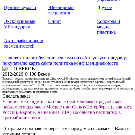
Ценные бумаги
Ювелирный
Другое
эксклюзив
Эксклюзивные
Спорт
Колокола и
VIP-подарки
медная
пластика
Автографы и вещи
знаменитостей
главная
каталог
обучение
реклама на сайте
услуги
продавцу
покупателю
карта сайта
политика конфиденциальности
2012-2026 © 100 Веков
Товары и тексты, представленные на сайте www.100vekov.ru, носят исключительно информационный
и рекламный характер и ни при каких условиях не являются публичной офертой, определяемой
положениями Статьи 437 ГК РФ. Всю ответственность за достоверность сведений о товарах,
размещенных на данном ресурсе, целиком и полностью берет на себя лицо, владеющее этим товаром и
пожелавшее разместить информацию о нем.
Сделать заказ
Если вы не найдете в каталоге необходимый предмет, мы
найдем его для вас в Москве или Санкт-Петербурге (а так же в
России, Европе, Азии или США) абсолютно бесплатно в
кратчайшие сроки
.
Отправьте нам заявку через эту форму, мы свяжемся с Вами и
уточним детали.