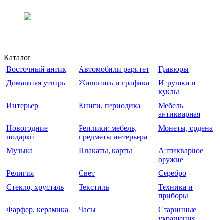
Каталог
Восточный антик
Автомобили раритет
Гравюры
Домашняя утварь
Живопись и графика
Игрушки и
куклы
Интерьер
Книги, периодика
Мебель
антикварная
Новогодние
Реплики: мебель,
Монеты, ордена
подарки
предметы интерьера
Музыка
Плакаты, карты
Антикварное
оружие
Религия
Свет
Серебро
Стекло, хрусталь
Текстиль
Техника и
приборы
Фарфор, керамика
Часы
Старинные
украшения