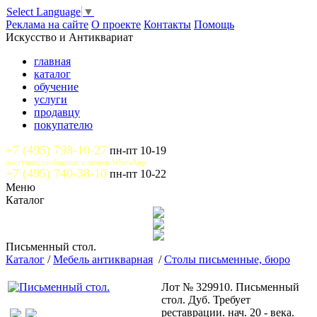
Select Language
▼
Реклама на сайте
О проекте
Контакты
Помощь
Искусство и Антиквариат
главная
каталог
обучение
услуги
продавцу
покупателю
+7 (495) 798-10-27
пн-пт 10-19
доступны сообщения и звонки WhatsApp
+7 (495) 740-38-10
пн-пт 10-22
Меню
Каталог
Письменный стол.
Каталог
/
Мебель антикварная
/
Столы письменные, бюро
Лот № 329910. Письменный
стол. Дуб. Требует
реставрации. нач. 20 - века.