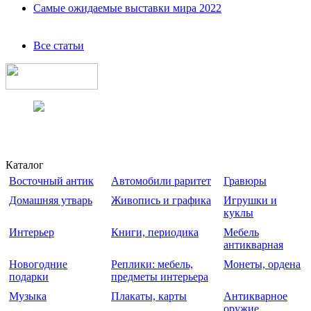
Самые ожидаемые выставки мира 2022
Все статьи
Каталог
Восточный антик
Автомобили раритет
Гравюры
Домашняя утварь
Живопись и графика
Игрушки и
куклы
Интерьер
Книги, периодика
Мебель
антикварная
Новогодние
Реплики: мебель,
Монеты, ордена
подарки
предметы интерьера
Музыка
Плакаты, карты
Антикварное
оружие