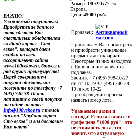
Размер: 180х90х75 см.
Европа.
Цена:
45000 руб.
ВАЖНО!
Уважаемый покупатель!
Приобретение данного
Продавец:
Антикварный
лота сделает Вас
магазин
счастливым обладателем
клубной карты "Сто
Приглашаем Вас посмотреть
веков", которая дает
и приобрести уникальные
скидки на весь
предметы антиквариата.
ассортимент сайта
Некоторые из них находятся
www.100vekov.ru, бонусы и
в Европе и поставляются
ряд других преимуществ!
под заказ.
Перед совершением
Звоните +7 (495) 798-10-27
покупки обязательно
пн-пт 10-19 +7 (495) 740-38-
позвоните по телефону +7
10 пн-вс 10-22
(495) 740-38-10 или
При обращении просим
напишите о своей покупке
назвать номер лота.
на сайте на адрес
Info@100vekov.ru
с темой
Уважаемые дамы и
письма "Клубная карта
господа! Если вы видите в
Сто веков" и мы доставим
графе цена "1000 руб" - это
Вам карту!
не стоимость лота, это
значит, что актуальную