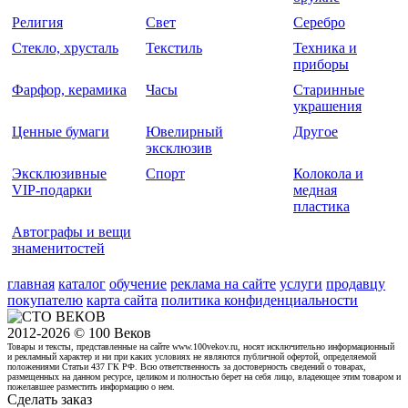
Религия
Свет
Серебро
Стекло, хрусталь
Текстиль
Техника и
приборы
Фарфор, керамика
Часы
Старинные
украшения
Ценные бумаги
Ювелирный
Другое
эксклюзив
Эксклюзивные
Спорт
Колокола и
VIP-подарки
медная
пластика
Автографы и вещи
знаменитостей
главная
каталог
обучение
реклама на сайте
услуги
продавцу
покупателю
карта сайта
политика конфиденциальности
2012-2026 © 100 Веков
Товары и тексты, представленные на сайте www.100vekov.ru, носят исключительно информационный
и рекламный характер и ни при каких условиях не являются публичной офертой, определяемой
положениями Статьи 437 ГК РФ. Всю ответственность за достоверность сведений о товарах,
размещенных на данном ресурсе, целиком и полностью берет на себя лицо, владеющее этим товаром и
пожелавшее разместить информацию о нем.
Сделать заказ