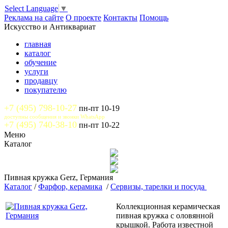
Select Language
▼
Реклама на сайте
О проекте
Контакты
Помощь
Искусство и Антиквариат
главная
каталог
обучение
услуги
продавцу
покупателю
+7 (495) 798-10-27
пн-пт 10-19
доступны сообщения и звонки WhatsApp
+7 (495) 740-38-10
пн-пт 10-22
Меню
Каталог
Пивная кружка Gerz, Германия
Каталог
/
Фарфор, керамика
/
Сервизы, тарелки и посуда
Коллекционная керамическая
пивная кружка с оловянной
крышкой. Работа известной