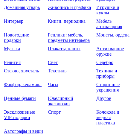
Домашняя утварь
Живопись и графика
Игрушки и
куклы
Интерьер
Книги, периодика
Мебель
антикварная
Новогодние
Реплики: мебель,
Монеты, ордена
подарки
предметы интерьера
Музыка
Плакаты, карты
Антикварное
оружие
Религия
Свет
Серебро
Стекло, хрусталь
Текстиль
Техника и
приборы
Фарфор, керамика
Часы
Старинные
украшения
Ценные бумаги
Ювелирный
Другое
эксклюзив
Эксклюзивные
Спорт
Колокола и
VIP-подарки
медная
пластика
Автографы и вещи