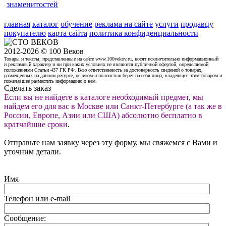
знаменитостей
главная
каталог
обучение
реклама на сайте
услуги
продавцу
покупателю
карта сайта
политика конфиденциальности
2012-2026 © 100 Веков
Товары и тексты, представленные на сайте www.100vekov.ru, носят исключительно информационный
и рекламный характер и ни при каких условиях не являются публичной офертой, определяемой
положениями Статьи 437 ГК РФ. Всю ответственность за достоверность сведений о товарах,
размещенных на данном ресурсе, целиком и полностью берет на себя лицо, владеющее этим товаром и
пожелавшее разместить информацию о нем.
Сделать заказ
Если вы не найдете в каталоге необходимый предмет, мы
найдем его для вас в Москве или Санкт-Петербурге (а так же в
России, Европе, Азии или США) абсолютно бесплатно в
кратчайшие сроки
.
Отправьте нам заявку через эту форму, мы свяжемся с Вами и
уточним детали.
Имя
Телефон или e-mail
Сообщение: