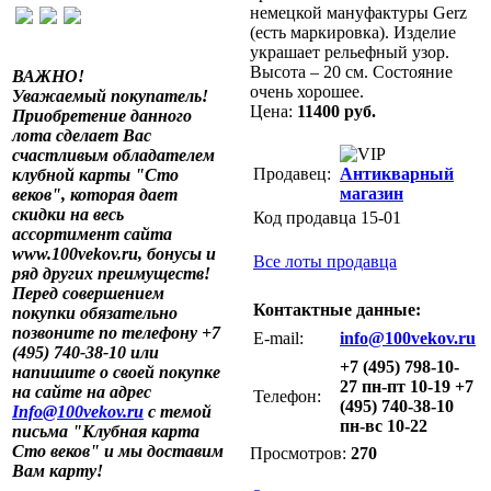
немецкой мануфактуры Gerz
(есть маркировка). Изделие
украшает рельефный узор.
Высота – 20 см. Состояние
ВАЖНО!
очень хорошее.
Уважаемый покупатель!
Цена:
11400 руб.
Приобретение данного
лота сделает Вас
счастливым обладателем
Продавец:
Антикварный
клубной карты "Сто
магазин
веков", которая дает
скидки на весь
Код продавца 15-01
ассортимент сайта
www.100vekov.ru, бонусы и
Все лоты продавца
ряд других преимуществ!
Перед совершением
Контактные данные:
покупки обязательно
позвоните по телефону +7
E-mail:
info@100vekov.ru
(495) 740-38-10 или
+7 (495) 798-10-
напишите о своей покупке
27 пн-пт 10-19 +7
на сайте на адрес
Телефон:
(495) 740-38-10
Info@100vekov.ru
с темой
пн-вс 10-22
письма "Клубная карта
Сто веков" и мы доставим
Просмотров:
270
Вам карту!