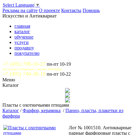
Select Language
▼
Реклама на сайте
О проекте
Контакты
Помощь
Искусство и Антиквариат
главная
каталог
обучение
услуги
продавцу
покупателю
+7 (495) 798-10-27
пн-пт 10-19
доступны сообщения и звонки WhatsApp
+7 (495) 740-38-10
пн-пт 10-22
Меню
Каталог
Пласты с охотничьими птицами
Каталог
/
Фарфор, керамика
/
Панно, пласты, плакетки из
фарфора
Лот № 1001510. Антикварные
парные фарфоровые пласты с