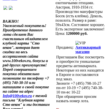
охотничьими птицами.
Австрия, 1910-1934 гг.
Производство мануфактуры
Босек (есть клейма). Деколь,
позолота. Размер в раме:
ВАЖНО!
59x43см. Состояние хорошее.
Уважаемый покупатель!
Есть экспертное заключение!
Приобретение данного
Цена:
1200000 руб.
лота сделает Вас
счастливым обладателем
клубной карты "Сто
Продавец:
Антикварный
веков", которая дает
магазин
скидки на весь
ассортимент сайта
Приглашаем Вас посмотреть
www.100vekov.ru, бонусы и
и приобрести уникальные
ряд других преимуществ!
предметы антиквариата.
Перед совершением
Некоторые из них находятся
покупки обязательно
в Европе и поставляются
позвоните по телефону +7
под заказ.
(495) 740-38-10 или
Звоните +7 (495) 798-10-27
напишите о своей покупке
пн-пт 10-19 +7 (495) 740-38-
на сайте на адрес
10 пн-вс 10-22
Info@100vekov.ru
с темой
При обращении просим
письма "Клубная карта
назвать номер лота.
Сто веков" и мы доставим
Вам карту!