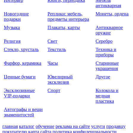
Интерьер
Книги, периодика
Мебель
антикварная
Новогодние
Реплики: мебель,
Монеты, ордена
подарки
предметы интерьера
Музыка
Плакаты, карты
Антикварное
оружие
Религия
Свет
Серебро
Стекло, хрусталь
Текстиль
Техника и
приборы
Фарфор, керамика
Часы
Старинные
украшения
Ценные бумаги
Ювелирный
Другое
эксклюзив
Эксклюзивные
Спорт
Колокола и
VIP-подарки
медная
пластика
Автографы и вещи
знаменитостей
главная
каталог
обучение
реклама на сайте
услуги
продавцу
покупателю
карта сайта
политика конфиденциальности