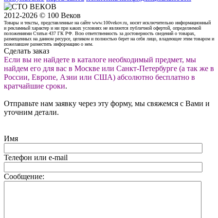
2012-2026 © 100 Веков
Товары и тексты, представленные на сайте www.100vekov.ru, носят исключительно информационный
и рекламный характер и ни при каких условиях не являются публичной офертой, определяемой
положениями Статьи 437 ГК РФ. Всю ответственность за достоверность сведений о товарах,
размещенных на данном ресурсе, целиком и полностью берет на себя лицо, владеющее этим товаром и
пожелавшее разместить информацию о нем.
Сделать заказ
Если вы не найдете в каталоге необходимый предмет, мы
найдем его для вас в Москве или Санкт-Петербурге (а так же в
России, Европе, Азии или США) абсолютно бесплатно в
кратчайшие сроки
.
Отправьте нам заявку через эту форму, мы свяжемся с Вами и
уточним детали.
Имя
Телефон или e-mail
Сообщение: