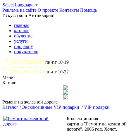
Select Language
▼
Реклама на сайте
О проекте
Контакты
Помощь
Искусство и Антиквариат
главная
каталог
обучение
услуги
продавцу
покупателю
+7 (495) 798-10-27
пн-пт 10-19
доступны сообщения и звонки WhatsApp
+7 (495) 740-38-10
пн-пт 10-22
Меню
Каталог
Ремонт на железной дороге
Каталог
/
Эксклюзивные VIP-подарки
/
VIP-подарки
Коллекционная
картина "Ремонт на железной
дороге". 2006 год. Холст,