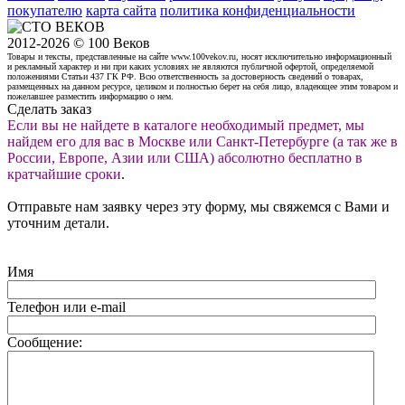
покупателю
карта сайта
политика конфиденциальности
2012-2026 © 100 Веков
Товары и тексты, представленные на сайте www.100vekov.ru, носят исключительно информационный
и рекламный характер и ни при каких условиях не являются публичной офертой, определяемой
положениями Статьи 437 ГК РФ. Всю ответственность за достоверность сведений о товарах,
размещенных на данном ресурсе, целиком и полностью берет на себя лицо, владеющее этим товаром и
пожелавшее разместить информацию о нем.
Сделать заказ
Если вы не найдете в каталоге необходимый предмет, мы
найдем его для вас в Москве или Санкт-Петербурге (а так же в
России, Европе, Азии или США) абсолютно бесплатно в
кратчайшие сроки
.
Отправьте нам заявку через эту форму, мы свяжемся с Вами и
уточним детали.
Имя
Телефон или e-mail
Сообщение: