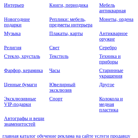
Интерьер
Книги, периодика
Мебель
антикварная
Новогодние
Реплики: мебель,
Монеты, ордена
подарки
предметы интерьера
Музыка
Плакаты, карты
Антикварное
оружие
Религия
Свет
Серебро
Стекло, хрусталь
Текстиль
Техника и
приборы
Фарфор, керамика
Часы
Старинные
украшения
Ценные бумаги
Ювелирный
Другое
эксклюзив
Эксклюзивные
Спорт
Колокола и
VIP-подарки
медная
пластика
Автографы и вещи
знаменитостей
главная
каталог
обучение
реклама на сайте
услуги
продавцу