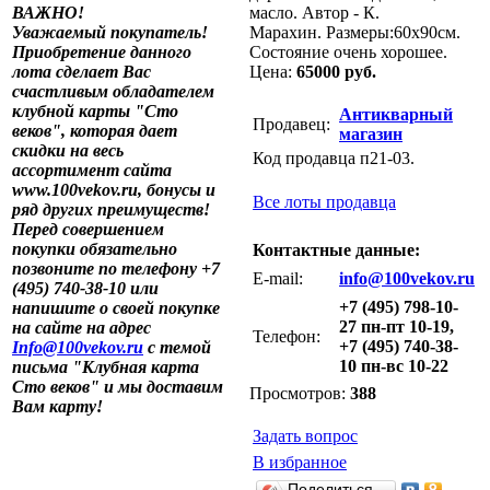
ВАЖНО!
масло. Автор - К.
Уважаемый покупатель!
Марахин. Размеры:60х90см.
Приобретение данного
Состояние очень хорошее.
лота сделает Вас
Цена:
65000 руб.
счастливым обладателем
клубной карты "Сто
Антикварный
Продавец:
веков", которая дает
магазин
скидки на весь
Код продавца п21-03.
ассортимент сайта
www.100vekov.ru, бонусы и
Все лоты продавца
ряд других преимуществ!
Перед совершением
покупки обязательно
Контактные данные:
позвоните по телефону +7
E-mail:
info@100vekov.ru
(495) 740-38-10 или
+7 (495) 798-10-
напишите о своей покупке
27 пн-пт 10-19,
на сайте на адрес
Телефон:
+7 (495) 740-38-
Info@100vekov.ru
с темой
10 пн-вс 10-22
письма "Клубная карта
Сто веков" и мы доставим
Просмотров:
388
Вам карту!
Задать вопрос
В избранное
Поделиться…