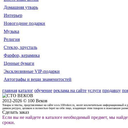
Домашняя утварь
Интерьер
Новогодние подарки
Музыка
Религия
Стекло, хрусталь
Фарфор, керамика
Ценные бумаги
Эксклюзивные VIP-подарки
Автографы и вещи знаменитостей
главная
каталог
обучение
реклама на сайте
услуги
продавцу
по
2012-2026 © 100 Веков
Товары и тексты, представленные на сайте www.100vekov.ru, носят исключительно информационный и 
данном ресурсе, целиком и полностью берет на себя лицо, владеющее этим товаром и пожелавшее разм
Сделать заказ
Если вы не найдете в каталоге необходимый предмет, мы найде
сроки
.