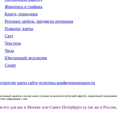
Живопись и графика
Книги, периодика
Реплики: мебель, предметы интерьера
Плакаты, карты
Свет
Текстиль
Часы
Ювелирный эксклюзив
Спорт
купателю
карта сайта
политика конфиденциальности
рекламный характер и ни при каких условиях не являются публичной офертой, определяемой положениями
естить информацию о нем.
м его для вас в Москве или Санкт-Петербурге (а так же в Росс