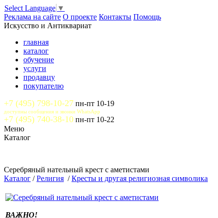
Select Language
▼
Реклама на сайте
О проекте
Контакты
Помощь
Искусство и Антиквариат
главная
каталог
обучение
услуги
продавцу
покупателю
+7 (495) 798-10-27
пн-пт 10-19
доступны сообщения и звонки WhatsApp
+7 (495) 740-38-10
пн-пт 10-22
Меню
Каталог
Серебряный нательный крест с аметистами
Каталог
/
Религия
/
Кресты и другая религиозная символика
ВАЖНО!