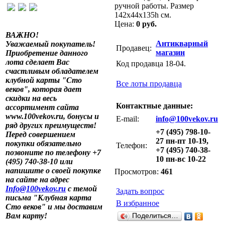
ручной работы. Размер
142х44х135h см.
Цена:
0 руб.
ВАЖНО!
Антикварный
Уважаемый покупатель!
Продавец:
магазин
Приобретение данного
лота сделает Вас
Код продавца 18-04.
счастливым обладателем
клубной карты "Сто
Все лоты продавца
веков", которая дает
скидки на весь
Контактные данные:
ассортимент сайта
www.100vekov.ru, бонусы и
E-mail:
info@100vekov.ru
ряд других преимуществ!
+7 (495) 798-10-
Перед совершением
27 пн-пт 10-19,
покупки обязательно
Телефон:
+7 (495) 740-38-
позвоните по телефону +7
10 пн-вс 10-22
(495) 740-38-10 или
напишите о своей покупке
Просмотров:
461
на сайте на адрес
Info@100vekov.ru
с темой
Задать вопрос
письма "Клубная карта
В избранное
Сто веков" и мы доставим
Вам карту!
Поделиться…