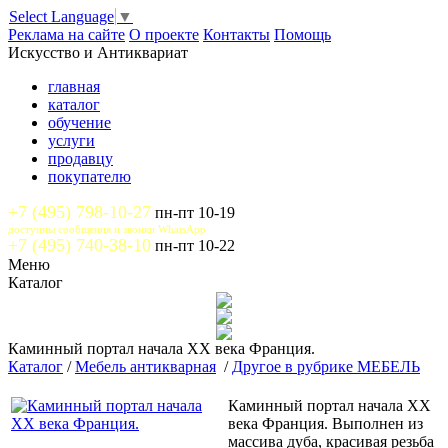
Select Language
▼
Реклама на сайте
О проекте
Контакты
Помощь
Искусство и Антиквариат
главная
каталог
обучение
услуги
продавцу
покупателю
+7 (495) 798-10-27
пн-пт 10-19
доступны сообщения и звонки WhatsApp
+7 (495) 740-38-10
пн-пт 10-22
Меню
Каталог
Каминный портал начала XX века Франция.
Каталог
/
Мебель антикварная
/
Другое в рубрике МЕБЕЛЬ
Каминный портал начала XX
века Франция. Выполнен из
массива дуба, красивая резьба