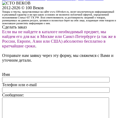
2012-2026 © 100 Веков
Товары и тексты, представленные на сайте www.100vekov.ru, носят исключительно информационный
и рекламный характер и ни при каких условиях не являются публичной офертой, определяемой
положениями Статьи 437 ГК РФ. Всю ответственность за достоверность сведений о товарах,
размещенных на данном ресурсе, целиком и полностью берет на себя лицо, владеющее этим товаром и
пожелавшее разместить информацию о нем.
Сделать заказ
Если вы не найдете в каталоге необходимый предмет, мы
найдем его для вас в Москве или Санкт-Петербурге (а так же в
России, Европе, Азии или США) абсолютно бесплатно в
кратчайшие сроки
.
Отправьте нам заявку через эту форму, мы свяжемся с Вами и
уточним детали.
Имя
Телефон или e-mail
Сообщение: