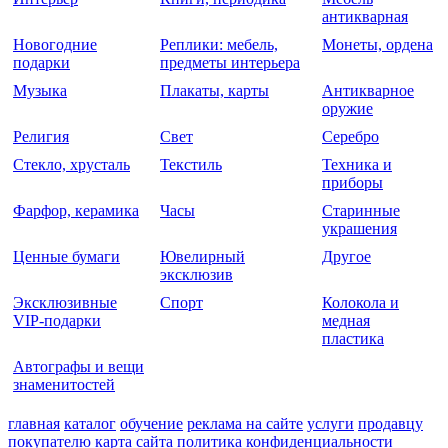
антикварная
Новогодние
Реплики: мебель,
Монеты, ордена
подарки
предметы интерьера
Музыка
Плакаты, карты
Антикварное
оружие
Религия
Свет
Серебро
Стекло, хрусталь
Текстиль
Техника и
приборы
Фарфор, керамика
Часы
Старинные
украшения
Ценные бумаги
Ювелирный
Другое
эксклюзив
Эксклюзивные
Спорт
Колокола и
VIP-подарки
медная
пластика
Автографы и вещи
знаменитостей
главная
каталог
обучение
реклама на сайте
услуги
продавцу
покупателю
карта сайта
политика конфиденциальности