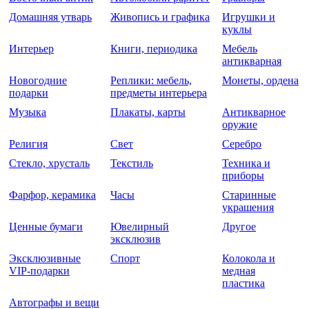
Домашняя утварь
Живопись и графика
Игрушки и
куклы
Интерьер
Книги, периодика
Мебель
антикварная
Новогодние
Реплики: мебель,
Монеты, ордена
подарки
предметы интерьера
Музыка
Плакаты, карты
Антикварное
оружие
Религия
Свет
Серебро
Стекло, хрусталь
Текстиль
Техника и
приборы
Фарфор, керамика
Часы
Старинные
украшения
Ценные бумаги
Ювелирный
Другое
эксклюзив
Эксклюзивные
Спорт
Колокола и
VIP-подарки
медная
пластика
Автографы и вещи