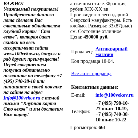
ВАЖНО!
античном стиле. Франция,
Уважаемый покупатель!
рубеж XIX-XX вв.
Приобретение данного
Производство легендарной
лота сделает Вас
Севрской мануфактуры. Есть
счастливым обладателем
клеймо. Размеры: 33х87(выс)
клубной карты "Сто
см. Состояние отличное.
веков", которая дает
Цена:
450000 руб.
скидки на весь
ассортимент сайта
Антикварный
Продавец:
www.100vekov.ru, бонусы и
магазин
ряд других преимуществ!
Код продавца 18-04.
Перед совершением
покупки обязательно
Все лоты продавца
позвоните по телефону +7
(495) 740-38-10 или
напишите о своей покупке
Контактные данные:
на сайте на адрес
E-mail:
info@100vekov.ru
Info@100vekov.ru
с темой
+7 (495) 798-10-
письма "Клубная карта
27 пн-пт 10-19,
Сто веков" и мы доставим
Телефон:
+7 (495) 740-38-
Вам карту!
10 пн-вс 10-22
Просмотров:
661