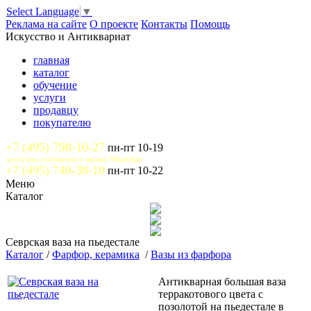
Select Language
▼
Реклама на сайте
О проекте
Контакты
Помощь
Искусство и Антиквариат
главная
каталог
обучение
услуги
продавцу
покупателю
+7 (495) 798-10-27
пн-пт 10-19
доступны сообщения и звонки WhatsApp
+7 (495) 740-38-10
пн-пт 10-22
Меню
Каталог
Севрская ваза на пьедестале
Каталог
/
Фарфор, керамика
/
Вазы из фарфора
Антикварная большая ваза
терракотового цвета с
позолотой на пьедестале в