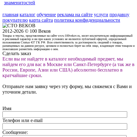
знаменитостей
главная
каталог
обучение
реклама на сайте
услуги
продавцу
покупателю
карта сайта
политика конфиденциальности
2012-2026 © 100 Веков
Товары и тексты, представленные на сайте www.100vekov.ru, носят исключительно информационный
и рекламный характер и ни при каких условиях не являются публичной офертой, определяемой
положениями Статьи 437 ГК РФ. Всю ответственность за достоверность сведений о товарах,
размещенных на данном ресурсе, целиком и полностью берет на себя лицо, владеющее этим товаром и
пожелавшее разместить информацию о нем.
Сделать заказ
Если вы не найдете в каталоге необходимый предмет, мы
найдем его для вас в Москве или Санкт-Петербурге (а так же в
России, Европе, Азии или США) абсолютно бесплатно в
кратчайшие сроки
.
Отправьте нам заявку через эту форму, мы свяжемся с Вами и
уточним детали.
Имя
Телефон или e-mail
Сообщение: