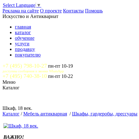
Select Language
▼
Реклама на сайте
О проекте
Контакты
Помощь
Искусство и Антиквариат
главная
каталог
обучение
услуги
продавцу
покупателю
+7 (495) 798-10-27
пн-пт 10-19
доступны сообщения и звонки WhatsApp
+7 (495) 740-38-10
пн-пт 10-22
Меню
Каталог
Шкаф, 18 век.
Каталог
/
Мебель антикварная
/
Шкафы, гардеробы, дрессуары
ВАЖНО!