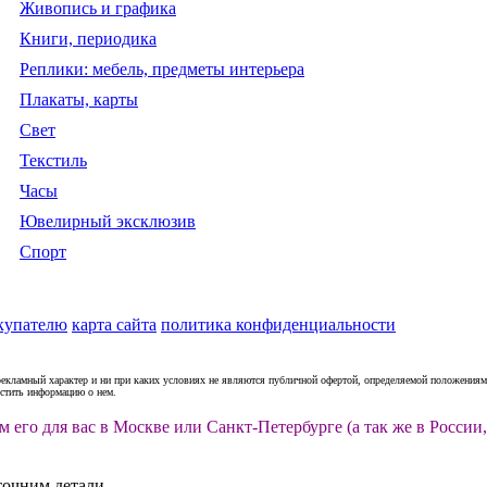
Живопись и графика
Книги, периодика
Реплики: мебель, предметы интерьера
Плакаты, карты
Свет
Текстиль
Часы
Ювелирный эксклюзив
Спорт
купателю
карта сайта
политика конфиденциальности
рекламный характер и ни при каких условиях не являются публичной офертой, определяемой положениями
естить информацию о нем.
м его для вас в Москве или Санкт-Петербурге (а так же в Росс
точним детали.