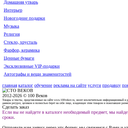
Домашняя утварь
Интерьер
Новогодние подарки
Музыка
Религия
Стекло, хрусталь
Фарфор, керамика
Ценные бумаги
Эксклюзивные VIP-подарки
Автографы и вещи знаменитостей
главная
каталог
обучение
реклама на сайте
услуги
продавцу
по
2012-2026 © 100 Веков
Товары и тексты, представленные на сайте www.100vekov.ru, носят исключительно информационный и 
данном ресурсе, целиком и полностью берет на себя лицо, владеющее этим товаром и пожелавшее разм
Сделать заказ
Если вы не найдете в каталоге необходимый предмет, мы найде
сроки
.
Отправьте нам заявку через эту форму, мы свяжемся с Вами и у