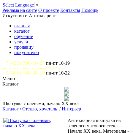
Select Language
▼
Реклама на сайте
О проекте
Контакты
Помощь
Искусство и Антиквариат
главная
каталог
обучение
услуги
продавцу
покупателю
+7 (495) 798-10-27
пн-пт 10-19
доступны сообщения и звонки WhatsApp
+7 (495) 740-38-10
пн-пт 10-22
Меню
Каталог
Шкатулка с оленями, начало XX века
Каталог
/
Стекло, хрусталь
/
Интерьер
Антикварная шкатулка из
зеленого матового стекла.
Начало XX века. Материалы -