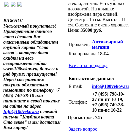
стекло, латунь. Есть узоры с
позолотой. На крышке
изображена пара оленей.
Диаметр - 15 см. Высота - 11
ВАЖНО!
см. Состояние очень хорошее.
Уважаемый покупатель!
Цена:
35000 руб.
Приобретение данного
лота сделает Вас
Антикварный
счастливым обладателем
Продавец:
магазин
клубной карты "Сто
веков", которая дает
Код продавца 18-04.
скидки на весь
ассортимент сайта
Все лоты продавца
www.100vekov.ru, бонусы и
ряд других преимуществ!
Контактные данные:
Перед совершением
покупки обязательно
E-mail:
info@100vekov.ru
позвоните по телефону +7
+7 (495) 798-10-
(495) 740-38-10 или
27 пн-пт 10-19,
напишите о своей покупке
Телефон:
+7 (495) 740-38-
на сайте на адрес
10 пн-вс 10-22
Info@100vekov.ru
с темой
письма "Клубная карта
Просмотров:
745
Сто веков" и мы доставим
Вам карту!
Задать вопрос