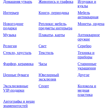
Домашняя утварь
Живопись и графика
Игрушки и
куклы
Интерьер
Книги, периодика
Мебель
антикварная
Новогодние
Реплики: мебель,
Монеты, ордена
подарки
предметы интерьера
Музыка
Плакаты, карты
Антикварное
оружие
Религия
Свет
Серебро
Стекло, хрусталь
Текстиль
Техника и
приборы
Фарфор, керамика
Часы
Старинные
украшения
Ценные бумаги
Ювелирный
Другое
эксклюзив
Эксклюзивные
Спорт
Колокола и
VIP-подарки
медная
пластика
Автографы и вещи
знаменитостей