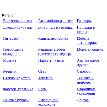
Каталог
Восточный антик
Автомобили раритет
Гравюры
Домашняя утварь
Живопись и графика
Игрушки и
куклы
Интерьер
Книги, периодика
Мебель
антикварная
Новогодние
Реплики: мебель,
Монеты, ордена
подарки
предметы интерьера
Музыка
Плакаты, карты
Антикварное
оружие
Религия
Свет
Серебро
Стекло, хрусталь
Текстиль
Техника и
приборы
Фарфор, керамика
Часы
Старинные
украшения
Ценные бумаги
Ювелирный
Другое
эксклюзив