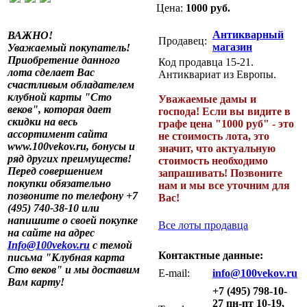
Цена:
1000 руб.
Антикварный
ВАЖНО!
Продавец:
магазин
Уважаемый покупатель!
Приобретение данного
Код продавца 15-21.
лота сделает Вас
Антиквариат из Европы.
счастливым обладателем
клубной карты "Сто
Уважаемые дамы и
веков", которая дает
господа! Если вы видите в
скидки на весь
графе цена "1000 руб" - это
ассортимент сайта
не стоимость лота, это
www.100vekov.ru, бонусы и
значит, что актуальную
ряд других преимуществ!
стоимость необходимо
Перед совершением
запрашивать! Позвоните
покупки обязательно
нам и мы все уточним для
позвоните по телефону +7
Вас!
(495) 740-38-10 или
напишите о своей покупке
Все лоты продавца
на сайте на адрес
Info@100vekov.ru
с темой
Контактные данные:
письма "Клубная карта
Сто веков" и мы доставим
E-mail:
info@100vekov.ru
Вам карту!
+7 (495) 798-10-
27 пн-пт 10-19,