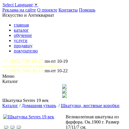
Select Language
▼
Реклама на сайте
О проекте
Контакты
Помощь
Искусство и Антиквариат
главная
каталог
обучение
услуги
продавцу
покупателю
+7 (495) 798-10-27
пн-пт 10-19
доступны сообщения и звонки WhatsApp
+7 (495) 740-38-10
пн-пт 10-22
Меню
Каталог
Шкатулка Sevres 19 век
Каталог
/
Домашняя утварь
/
Шкатулки, жестяные коробки
Великолепная шкатулка из
фарфора. Ок.1900 г. Размер
17/11/7 см.