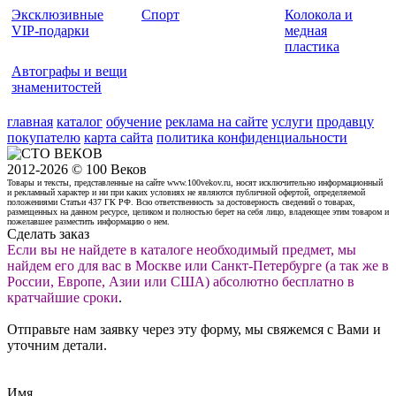
Эксклюзивные
Спорт
Колокола и
VIP-подарки
медная
пластика
Автографы и вещи
знаменитостей
главная
каталог
обучение
реклама на сайте
услуги
продавцу
покупателю
карта сайта
политика конфиденциальности
2012-2026 © 100 Веков
Товары и тексты, представленные на сайте www.100vekov.ru, носят исключительно информационный
и рекламный характер и ни при каких условиях не являются публичной офертой, определяемой
положениями Статьи 437 ГК РФ. Всю ответственность за достоверность сведений о товарах,
размещенных на данном ресурсе, целиком и полностью берет на себя лицо, владеющее этим товаром и
пожелавшее разместить информацию о нем.
Сделать заказ
Если вы не найдете в каталоге необходимый предмет, мы
найдем его для вас в Москве или Санкт-Петербурге (а так же в
России, Европе, Азии или США) абсолютно бесплатно в
кратчайшие сроки
.
Отправьте нам заявку через эту форму, мы свяжемся с Вами и
уточним детали.
Имя