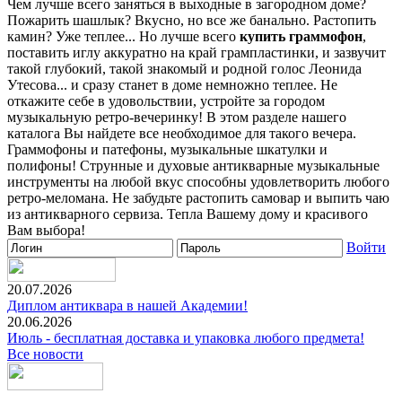
Чем лучше всего заняться в выходные в загородном доме?
Пожарить шашлык? Вкусно, но все же банально. Растопить
камин? Уже теплее... Но лучше всего
купить граммофон
,
поставить иглу аккуратно на край грампластинки, и зазвучит
такой глубокий, такой знакомый и родной голос Леонида
Утесова... и сразу станет в доме немножно теплее. Не
откажите себе в удовольствии, устройте за городом
музыкальную ретро-вечеринку! В этом разделе нашего
каталога Вы найдете все необходимое для такого вечера.
Граммофоны и патефоны, музыкальные шкатулки и
полифоны! Струнные и духовые антикварные музыкальные
инструменты на любой вкус способны удовлетворить любого
ретро-меломана. Не забудьте растопить самовар и выпить чаю
из антикварного сервиза. Тепла Вашему дому и красивого
Вам выбора!
Войти
20.07.2026
Диплом антиквара в нашей Академии!
20.06.2026
Июль - бесплатная доставка и упаковка любого предмета!
Все новости