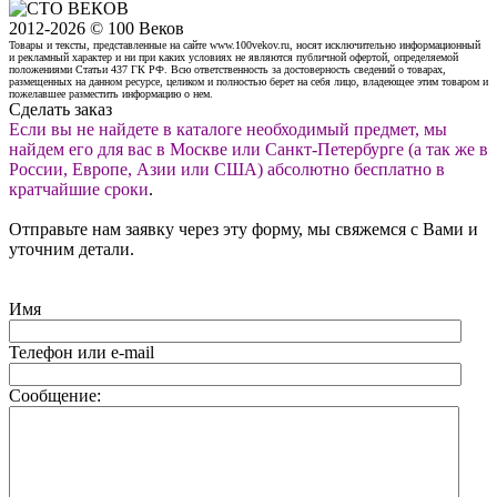
2012-2026 © 100 Веков
Товары и тексты, представленные на сайте www.100vekov.ru, носят исключительно информационный
и рекламный характер и ни при каких условиях не являются публичной офертой, определяемой
положениями Статьи 437 ГК РФ. Всю ответственность за достоверность сведений о товарах,
размещенных на данном ресурсе, целиком и полностью берет на себя лицо, владеющее этим товаром и
пожелавшее разместить информацию о нем.
Сделать заказ
Если вы не найдете в каталоге необходимый предмет, мы
найдем его для вас в Москве или Санкт-Петербурге (а так же в
России, Европе, Азии или США) абсолютно бесплатно в
кратчайшие сроки
.
Отправьте нам заявку через эту форму, мы свяжемся с Вами и
уточним детали.
Имя
Телефон или e-mail
Сообщение: