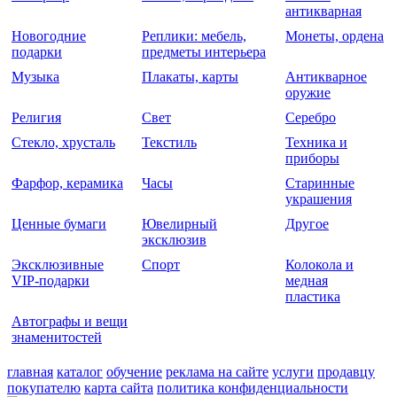
антикварная
Новогодние
Реплики: мебель,
Монеты, ордена
подарки
предметы интерьера
Музыка
Плакаты, карты
Антикварное
оружие
Религия
Свет
Серебро
Стекло, хрусталь
Текстиль
Техника и
приборы
Фарфор, керамика
Часы
Старинные
украшения
Ценные бумаги
Ювелирный
Другое
эксклюзив
Эксклюзивные
Спорт
Колокола и
VIP-подарки
медная
пластика
Автографы и вещи
знаменитостей
главная
каталог
обучение
реклама на сайте
услуги
продавцу
покупателю
карта сайта
политика конфиденциальности