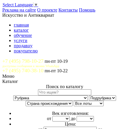
Select Language
▼
Реклама на сайте
О проекте
Контакты
Помощь
Искусство и Антиквариат
главная
каталог
обучение
услуги
продавцу
покупателю
+7 (495) 798-10-27
пн-пт 10-19
доступны сообщения и звонки WhatsApp
+7 (495) 740-38-10
пн-пт 10-22
Меню
Каталог
Поиск по каталогу
Век изготовления:
от
до
Цена: