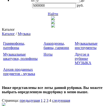
от
до
руб.
Найти
Каталог
Каталог
/
Музыка
Граммофоны,
Аккордеоны,
Музыкальные
патефоны
баяны, гармони
инструменты
Музыкальные
Ноты
Другое в
шкатулки, полифоны
рубрике
МУЗЫКА
Архив проданных
предметов - музыка
Ниже представлены все лоты данной рубрики. Вы можете
выбрать определенную подрубрику в меню выше.
Страница:
предыдущая
1
2
3
4
следующая