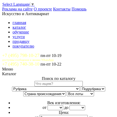
Select Language
▼
Реклама на сайте
О проекте
Контакты
Помощь
Искусство и Антиквариат
главная
каталог
обучение
услуги
продавцу
покупателю
+7 (495) 798-10-27
пн-пт 10-19
доступны сообщения и звонки WhatsApp
+7 (495) 740-38-10
пн-пт 10-22
Меню
Каталог
Поиск по каталогу
Век изготовления:
от
до
Цена: