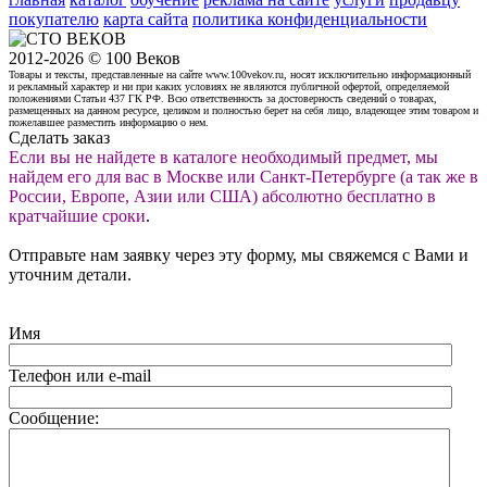
покупателю
карта сайта
политика конфиденциальности
2012-2026 © 100 Веков
Товары и тексты, представленные на сайте www.100vekov.ru, носят исключительно информационный
и рекламный характер и ни при каких условиях не являются публичной офертой, определяемой
положениями Статьи 437 ГК РФ. Всю ответственность за достоверность сведений о товарах,
размещенных на данном ресурсе, целиком и полностью берет на себя лицо, владеющее этим товаром и
пожелавшее разместить информацию о нем.
Сделать заказ
Если вы не найдете в каталоге необходимый предмет, мы
найдем его для вас в Москве или Санкт-Петербурге (а так же в
России, Европе, Азии или США) абсолютно бесплатно в
кратчайшие сроки
.
Отправьте нам заявку через эту форму, мы свяжемся с Вами и
уточним детали.
Имя
Телефон или e-mail
Сообщение: