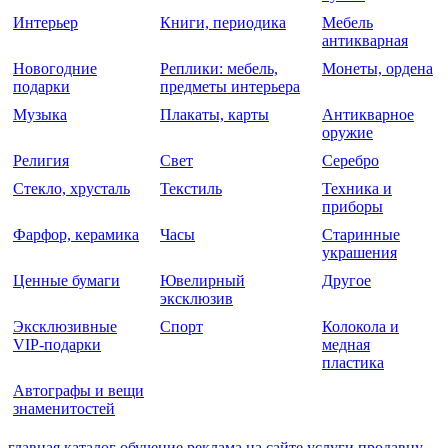
Интерьер
Книги, периодика
Мебель
антикварная
Новогодние
Реплики: мебель,
Монеты, ордена
подарки
предметы интерьера
Музыка
Плакаты, карты
Антикварное
оружие
Религия
Свет
Серебро
Стекло, хрусталь
Текстиль
Техника и
приборы
Фарфор, керамика
Часы
Старинные
украшения
Ценные бумаги
Ювелирный
Другое
эксклюзив
Эксклюзивные
Спорт
Колокола и
VIP-подарки
медная
пластика
Автографы и вещи
знаменитостей
главная
каталог
обучение
реклама на сайте
услуги
продавцу