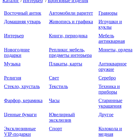
Каталог
/
Интерьер
/
Бронзовые изделия
Восточный антик
Автомобили раритет
Гравюры
Домашняя утварь
Живопись и графика
Игрушки и
куклы
Интерьер
Книги, периодика
Мебель
антикварная
Новогодние
Реплики: мебель,
Монеты, ордена
подарки
предметы интерьера
Музыка
Плакаты, карты
Антикварное
оружие
Религия
Свет
Серебро
Стекло, хрусталь
Текстиль
Техника и
приборы
Фарфор, керамика
Часы
Старинные
украшения
Ценные бумаги
Ювелирный
Другое
эксклюзив
Эксклюзивные
Спорт
Колокола и
VIP-подарки
медная