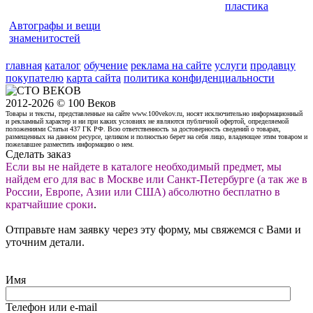
пластика
Автографы и вещи
знаменитостей
главная
каталог
обучение
реклама на сайте
услуги
продавцу
покупателю
карта сайта
политика конфиденциальности
2012-2026 © 100 Веков
Товары и тексты, представленные на сайте www.100vekov.ru, носят исключительно информационный
и рекламный характер и ни при каких условиях не являются публичной офертой, определяемой
положениями Статьи 437 ГК РФ. Всю ответственность за достоверность сведений о товарах,
размещенных на данном ресурсе, целиком и полностью берет на себя лицо, владеющее этим товаром и
пожелавшее разместить информацию о нем.
Сделать заказ
Если вы не найдете в каталоге необходимый предмет, мы
найдем его для вас в Москве или Санкт-Петербурге (а так же в
России, Европе, Азии или США) абсолютно бесплатно в
кратчайшие сроки
.
Отправьте нам заявку через эту форму, мы свяжемся с Вами и
уточним детали.
Имя
Телефон или e-mail