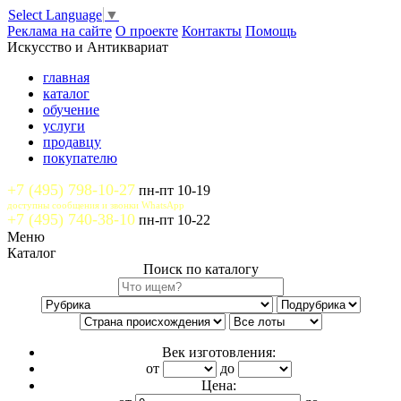
Select Language
▼
Реклама на сайте
О проекте
Контакты
Помощь
Искусство и Антиквариат
главная
каталог
обучение
услуги
продавцу
покупателю
+7 (495) 798-10-27
пн-пт 10-19
доступны сообщения и звонки WhatsApp
+7 (495) 740-38-10
пн-пт 10-22
Меню
Каталог
Поиск по каталогу
Век изготовления:
от
до
Цена: