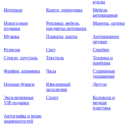
куклы
Интерьер
Книги, периодика
Мебель
антикварная
Новогодние
Реплики: мебель,
Монеты, ордена
подарки
предметы интерьера
Музыка
Плакаты, карты
Антикварное
оружие
Религия
Свет
Серебро
Стекло, хрусталь
Текстиль
Техника и
приборы
Фарфор, керамика
Часы
Старинные
украшения
Ценные бумаги
Ювелирный
Другое
эксклюзив
Эксклюзивные
Спорт
Колокола и
VIP-подарки
медная
пластика
Автографы и вещи
знаменитостей