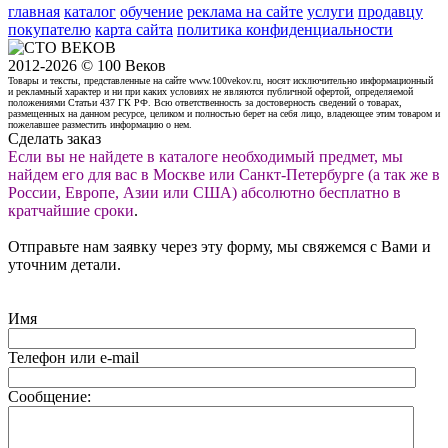
главная
каталог
обучение
реклама на сайте
услуги
продавцу
покупателю
карта сайта
политика конфиденциальности
2012-2026 © 100 Веков
Товары и тексты, представленные на сайте www.100vekov.ru, носят исключительно информационный
и рекламный характер и ни при каких условиях не являются публичной офертой, определяемой
положениями Статьи 437 ГК РФ. Всю ответственность за достоверность сведений о товарах,
размещенных на данном ресурсе, целиком и полностью берет на себя лицо, владеющее этим товаром и
пожелавшее разместить информацию о нем.
Сделать заказ
Если вы не найдете в каталоге необходимый предмет, мы
найдем его для вас в Москве или Санкт-Петербурге (а так же в
России, Европе, Азии или США) абсолютно бесплатно в
кратчайшие сроки
.
Отправьте нам заявку через эту форму, мы свяжемся с Вами и
уточним детали.
Имя
Телефон или e-mail
Сообщение: