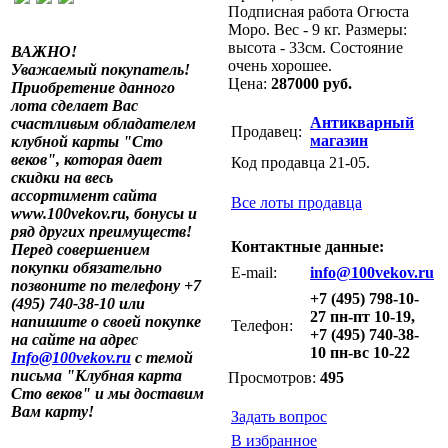
Подписная работа Огюста
Моро. Вес - 9 кг. Размеры:
высота - 33см. Состояние
ВАЖНО!
очень хорошее.
Уважаемый покупатель!
Цена:
287000 руб.
Приобретение данного
лота сделает Вас
Антикварный
счастливым обладателем
Продавец:
магазин
клубной карты "Сто
веков", которая дает
Код продавца 21-05.
скидки на весь
ассортимент сайта
Все лоты продавца
www.100vekov.ru, бонусы и
ряд других преимуществ!
Контактные данные:
Перед совершением
покупки обязательно
E-mail:
info@100vekov.ru
позвоните по телефону +7
+7 (495) 798-10-
(495) 740-38-10 или
27 пн-пт 10-19,
напишите о своей покупке
Телефон:
+7 (495) 740-38-
на сайте на адрес
10 пн-вс 10-22
Info@100vekov.ru
с темой
письма "Клубная карта
Просмотров:
495
Сто веков" и мы доставим
Вам карту!
Задать вопрос
В избранное