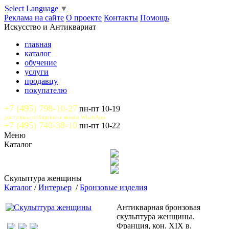
Select Language
▼
Реклама на сайте
О проекте
Контакты
Помощь
Искусство и Антиквариат
главная
каталог
обучение
услуги
продавцу
покупателю
+7 (495) 798-10-27
пн-пт 10-19
доступны сообщения и звонки WhatsApp
+7 (495) 740-38-10
пн-пт 10-22
Меню
Каталог
Cкульптура женщины
Каталог
/
Интерьер
/
Бронзовые изделия
Антикварная бронзовая
скульптура женщины.
Франция, кон. XIX в.