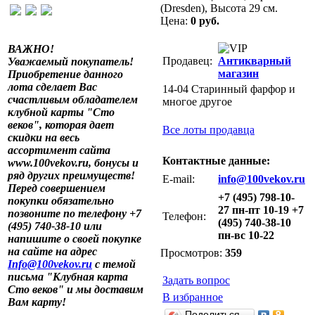
(Dresden), Высота 29 см.
Цена:
0 руб.
ВАЖНО!
Продавец:
Антикварный
Уважаемый покупатель!
магазин
Приобретение данного
лота сделает Вас
14-04 Старинный фарфор и
счастливым обладателем
многое другое
клубной карты "Сто
веков", которая дает
Все лоты продавца
скидки на весь
ассортимент сайта
Контактные данные:
www.100vekov.ru, бонусы и
ряд других преимуществ!
E-mail:
info@100vekov.ru
Перед совершением
+7 (495) 798-10-
покупки обязательно
27 пн-пт 10-19 +7
позвоните по телефону +7
Телефон:
(495) 740-38-10
(495) 740-38-10 или
пн-вс 10-22
напишите о своей покупке
на сайте на адрес
Просмотров:
359
Info@100vekov.ru
с темой
письма "Клубная карта
Задать вопрос
Сто веков" и мы доставим
В избранное
Вам карту!
Поделиться…