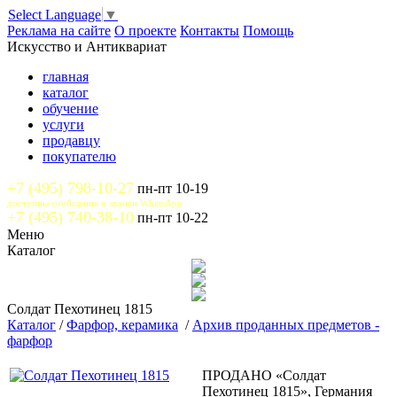
Select Language
▼
Реклама на сайте
О проекте
Контакты
Помощь
Искусство и Антиквариат
главная
каталог
обучение
услуги
продавцу
покупателю
+7 (495) 798-10-27
пн-пт 10-19
доступны сообщения и звонки WhatsApp
+7 (495) 740-38-10
пн-пт 10-22
Меню
Каталог
Солдат Пехотинец 1815
Каталог
/
Фарфор, керамика
/
Архив проданных предметов -
фарфор
ПРОДАНО «Солдат
Пехотинец 1815», Германия