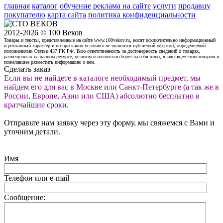
главная
каталог
обучение
реклама на сайте
услуги
продавцу
покупателю
карта сайта
политика конфиденциальности
2012-2026 © 100 Веков
Товары и тексты, представленные на сайте www.100vekov.ru, носят исключительно информационный
и рекламный характер и ни при каких условиях не являются публичной офертой, определяемой
положениями Статьи 437 ГК РФ. Всю ответственность за достоверность сведений о товарах,
размещенных на данном ресурсе, целиком и полностью берет на себя лицо, владеющее этим товаром и
пожелавшее разместить информацию о нем.
Сделать заказ
Если вы не найдете в каталоге необходимый предмет, мы
найдем его для вас в Москве или Санкт-Петербурге (а так же в
России, Европе, Азии или США) абсолютно бесплатно в
кратчайшие сроки
.
Отправьте нам заявку через эту форму, мы свяжемся с Вами и
уточним детали.
Имя
Телефон или e-mail
Сообщение: