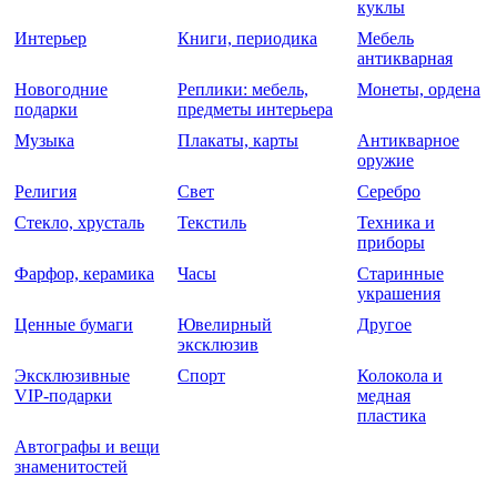
куклы
Интерьер
Книги, периодика
Мебель
антикварная
Новогодние
Реплики: мебель,
Монеты, ордена
подарки
предметы интерьера
Музыка
Плакаты, карты
Антикварное
оружие
Религия
Свет
Серебро
Стекло, хрусталь
Текстиль
Техника и
приборы
Фарфор, керамика
Часы
Старинные
украшения
Ценные бумаги
Ювелирный
Другое
эксклюзив
Эксклюзивные
Спорт
Колокола и
VIP-подарки
медная
пластика
Автографы и вещи
знаменитостей