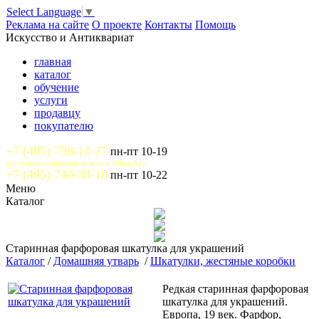
Select Language
▼
Реклама на сайте
О проекте
Контакты
Помощь
Искусство и Антиквариат
главная
каталог
обучение
услуги
продавцу
покупателю
+7 (495) 798-10-27
пн-пт 10-19
доступны сообщения и звонки WhatsApp
+7 (495) 740-38-10
пн-пт 10-22
Меню
Каталог
Старинная фарфоровая шкатулка для украшений
Каталог
/
Домашняя утварь
/
Шкатулки, жестяные коробки
Редкая старинная фарфоровая
шкатулка для украшений.
Европа, 19 век. Фарфор,