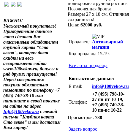
полихромная ручная роспись.
Позолоченная бронза.
Размеры 27 х 18 см. Отличная
сохранность!
ВАЖНО!
Цена:
62000 руб.
Уважаемый покупатель!
Приобретение данного
лота сделает Вас
Продавец:
Антикварный
счастливым обладателем
магазин
клубной карты "Сто
веков", которая дает
Код продавца 15-19.
скидки на весь
ассортимент сайта
Все лоты продавца
www.100vekov.ru, бонусы и
ряд других преимуществ!
Контактные данные:
Перед совершением
покупки обязательно
E-mail:
info@100vekov.ru
позвоните по телефону +7
+7 (495) 798-10-
(495) 740-38-10 или
27 пн-пт 10-19,
напишите о своей покупке
Телефон:
+7 (495) 740-38-
на сайте на адрес
10 пн-вс 10-22
Info@100vekov.ru
с темой
письма "Клубная карта
Просмотров:
788
Сто веков" и мы доставим
Вам карту!
Задать вопрос