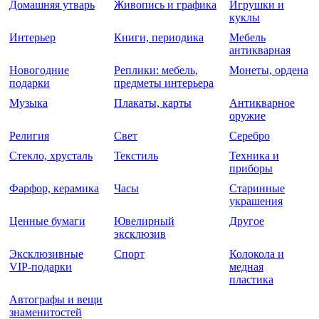
Домашняя утварь
Живопись и графика
Игрушки и
куклы
Интерьер
Книги, периодика
Мебель
антикварная
Новогодние
Реплики: мебель,
Монеты, ордена
подарки
предметы интерьера
Музыка
Плакаты, карты
Антикварное
оружие
Религия
Свет
Серебро
Стекло, хрусталь
Текстиль
Техника и
приборы
Фарфор, керамика
Часы
Старинные
украшения
Ценные бумаги
Ювелирный
Другое
эксклюзив
Эксклюзивные
Спорт
Колокола и
VIP-подарки
медная
пластика
Автографы и вещи
знаменитостей