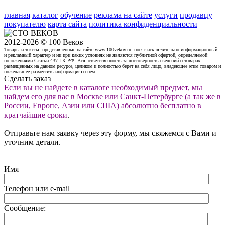
главная
каталог
обучение
реклама на сайте
услуги
продавцу
покупателю
карта сайта
политика конфиденциальности
2012-2026 © 100 Веков
Товары и тексты, представленные на сайте www.100vekov.ru, носят исключительно информационный
и рекламный характер и ни при каких условиях не являются публичной офертой, определяемой
положениями Статьи 437 ГК РФ. Всю ответственность за достоверность сведений о товарах,
размещенных на данном ресурсе, целиком и полностью берет на себя лицо, владеющее этим товаром и
пожелавшее разместить информацию о нем.
Сделать заказ
Если вы не найдете в каталоге необходимый предмет, мы
найдем его для вас в Москве или Санкт-Петербурге (а так же в
России, Европе, Азии или США) абсолютно бесплатно в
кратчайшие сроки
.
Отправьте нам заявку через эту форму, мы свяжемся с Вами и
уточним детали.
Имя
Телефон или e-mail
Сообщение: