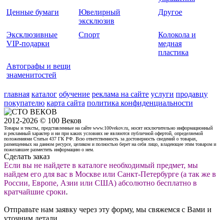
Ценные бумаги
Ювелирный
Другое
эксклюзив
Эксклюзивные
Спорт
Колокола и
VIP-подарки
медная
пластика
Автографы и вещи
знаменитостей
главная
каталог
обучение
реклама на сайте
услуги
продавцу
покупателю
карта сайта
политика конфиденциальности
2012-2026 © 100 Веков
Товары и тексты, представленные на сайте www.100vekov.ru, носят исключительно информационный
и рекламный характер и ни при каких условиях не являются публичной офертой, определяемой
положениями Статьи 437 ГК РФ. Всю ответственность за достоверность сведений о товарах,
размещенных на данном ресурсе, целиком и полностью берет на себя лицо, владеющее этим товаром и
пожелавшее разместить информацию о нем.
Сделать заказ
Если вы не найдете в каталоге необходимый предмет, мы
найдем его для вас в Москве или Санкт-Петербурге (а так же в
России, Европе, Азии или США) абсолютно бесплатно в
кратчайшие сроки
.
Отправьте нам заявку через эту форму, мы свяжемся с Вами и
уточним детали.