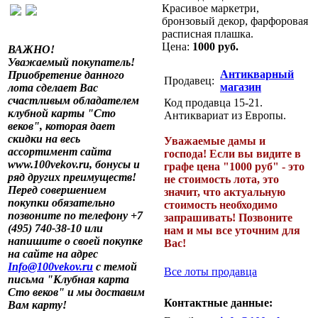
Красивое маркетри,
бронзовый декор, фарфоровая
расписная плашка.
Цена:
1000 руб.
ВАЖНО!
Уважаемый покупатель!
Антикварный
Приобретение данного
Продавец:
магазин
лота сделает Вас
счастливым обладателем
Код продавца 15-21.
клубной карты "Сто
Антиквариат из Европы.
веков", которая дает
скидки на весь
Уважаемые дамы и
ассортимент сайта
господа! Если вы видите в
www.100vekov.ru, бонусы и
графе цена "1000 руб" - это
ряд других преимуществ!
не стоимость лота, это
Перед совершением
значит, что актуальную
покупки обязательно
стоимость необходимо
позвоните по телефону +7
запрашивать! Позвоните
(495) 740-38-10 или
нам и мы все уточним для
напишите о своей покупке
Вас!
на сайте на адрес
Info@100vekov.ru
с темой
Все лоты продавца
письма "Клубная карта
Сто веков" и мы доставим
Контактные данные:
Вам карту!