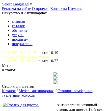
Select Language
▼
Реклама на сайте
О проекте
Контакты
Помощь
Искусство и Антиквариат
главная
каталог
обучение
услуги
продавцу
покупателю
+7 (495) 798-10-27
пн-пт 10-19
доступны сообщения и звонки WhatsApp
+7 (495) 740-38-10
пн-пт 10-22
Меню
Каталог
Столик для цветов
Каталог
/
Мебель антикварная
/
Столики ломберные,
туалетные, консоли
Антикварный изящный
столик для цветов 19-й век.