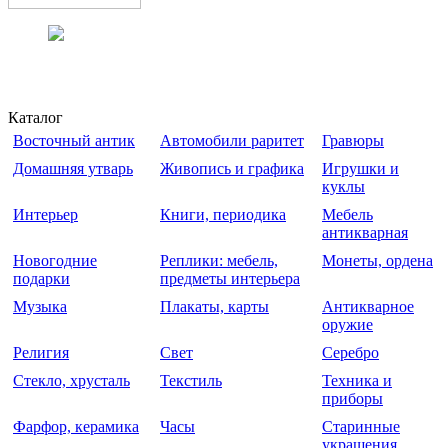
Каталог
Восточный антик
Автомобили раритет
Гравюры
Домашняя утварь
Живопись и графика
Игрушки и
куклы
Интерьер
Книги, периодика
Мебель
антикварная
Новогодние
Реплики: мебель,
Монеты, ордена
подарки
предметы интерьера
Музыка
Плакаты, карты
Антикварное
оружие
Религия
Свет
Серебро
Стекло, хрусталь
Текстиль
Техника и
приборы
Фарфор, керамика
Часы
Старинные
украшения