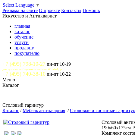
Select Language
▼
Реклама на сайте
О проекте
Контакты
Помощь
Искусство и Антиквариат
главная
каталог
обучение
услуги
продавцу
покупателю
+7 (495) 798-10-27
пн-пт 10-19
доступны сообщения и звонки WhatsApp
+7 (495) 740-38-10
пн-пт 10-22
Меню
Каталог
Столовый гарнитур
Каталог
/
Мебель антикварная
/
Столовые и гостиные гарниту
Столовый антик
190х60х175см. М
Комплект состо