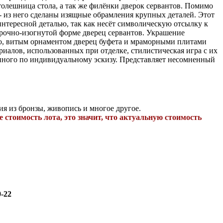
олешница стола, а так же филёнки дверок сервантов. Помимо
- из него сделаны изящные обрамления крупных деталей. Этот
интересной деталью, так как несёт символическую отсылку к
барочно-изогнутой форме дверец сервантов. Украшение
о, витым орнаментом дверец буфета и мраморными плитами
иалов, использованных при отделке, стилистическая игра с их
енного по индивидуальному эскизу. Представляет несомненный
ия из бронзы, живопись и многое другое.
е стоимость лота, это значит, что актуальную стоимость
0-22