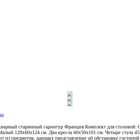
ры
варный старинный гарнитур Франция Комплект для столовой: Cт
алый 120х60х124 см. Два кресла 60х50х101 см. Четыре стула 45х4
ит из предметов, дающих представление об обстановке гостино