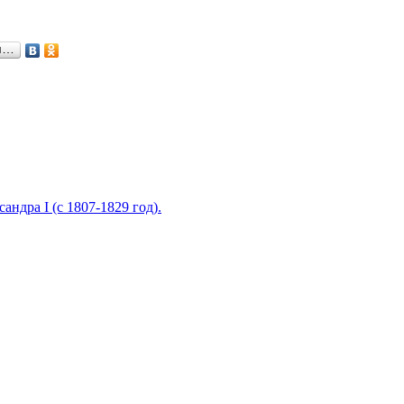
я…
ндра I (c 1807-1829 год).