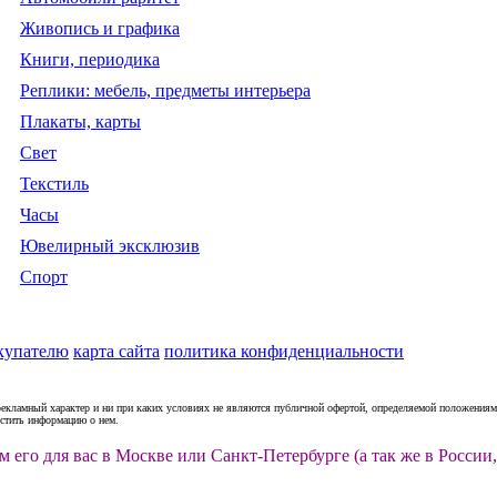
Живопись и графика
Книги, периодика
Реплики: мебель, предметы интерьера
Плакаты, карты
Свет
Текстиль
Часы
Ювелирный эксклюзив
Спорт
купателю
карта сайта
политика конфиденциальности
рекламный характер и ни при каких условиях не являются публичной офертой, определяемой положениями
естить информацию о нем.
м его для вас в Москве или Санкт-Петербурге (а так же в Росс