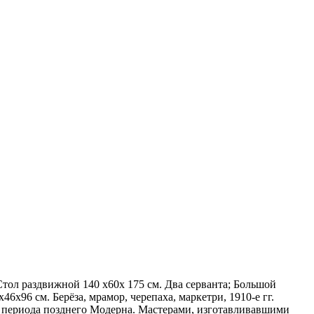
ол раздвижной 140 х60х 175 см. Два серванта; Большой
6х96 см. Берёза, мрамор, черепаха, маркетри, 1910-е гг.
й периода позднего Модерна. Мастерами, изготавливавшими