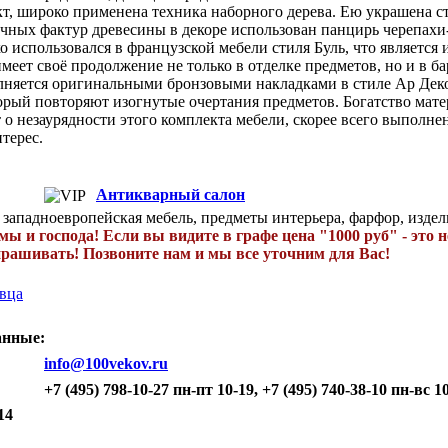
т, широко применена техника наборного дерева. Ею украшена ст
ичных фактур древесины в декоре использован панцирь черепахи
 использовался в французской мебели стиля Буль, что является 
меет своё продолжение не только в отделке предметов, но и в 
лняется оригинальными бронзовыми накладками в стиле Ар Дек
орый повторяют изогнутые очертания предметов. Богатство матер
 о незаурядности этого комплекта мебели, скорее всего выполн
терес.
Антикварный салон
и западноевропейская мебель, предметы интерьера, фарфор, издел
 и господа! Если вы видите в графе цена "1000 руб" - это н
прашивать! Позвоните нам и мы все уточним для Вас!
вца
анные:
info@100vekov.ru
+7 (495) 798-10-27 пн-пт 10-19, +7 (495) 740-38-10 пн-вс 1
14