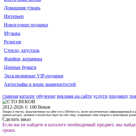
Домашняя утварь
Интерьер
Новогодние подарки
Музыка
Религия
Стекло, хрусталь
Фарфор, керамика
Ценные бумаги
Эксклюзивные VIP-подарки
Автографы и вещи знаменитостей
главная
каталог
обучение
реклама на сайте
услуги
продавцу
по
2012-2026 © 100 Веков
Товары и тексты, представленные на сайте www.100vekov.ru, носят исключительно информационный и 
данном ресурсе, целиком и полностью берет на себя лицо, владеющее этим товаром и пожелавшее разм
Сделать заказ
Если вы не найдете в каталоге необходимый предмет, мы найде
сроки
.