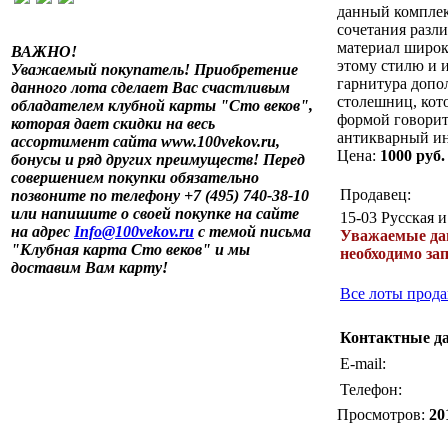
данный комплек
сочетания разл
материал широко
ВАЖНО!
этому стилю и и
Уважаемый покупатель! Приобретение
гарнитура допо
данного лота сделает Вас счастливым
столешниц, кот
обладателем клубной карты "Сто веков",
формой говорит
которая дает скидки на весь
антикварный ин
ассортимент сайта www.100vekov.ru,
Цена:
1000 руб.
бонусы и ряд других преимуществ! Перед
совершением покупки обязательно
Продавец:
позвоните по телефону +7 (495) 740-38-10
или напишите о своей покупке на сайте
15-03 Русская 
на адрес
Info@100vekov.ru
с темой письма
Уважаемые дамы
"Клубная карта Сто веков" и мы
необходимо за
доставим Вам карту!
Все лоты прода
Контактные д
E-mail:
Телефон:
Просмотров:
20