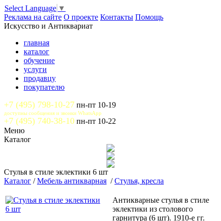
Select Language
▼
Реклама на сайте
О проекте
Контакты
Помощь
Искусство и Антиквариат
главная
каталог
обучение
услуги
продавцу
покупателю
+7 (495) 798-10-27
пн-пт 10-19
доступны сообщения и звонки WhatsApp
+7 (495) 740-38-10
пн-пт 10-22
Меню
Каталог
Стулья в стиле эклектики 6 шт
Каталог
/
Мебель антикварная
/
Стулья, кресла
Антикварные стулья в стиле
эклектики из столового
гарнитура (6 шт). 1910-е гг.