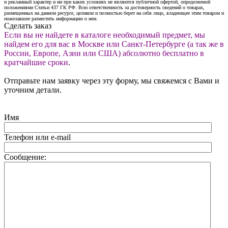
и рекламный характер и ни при каких условиях не являются публичной офертой, определяемой
положениями Статьи 437 ГК РФ. Всю ответственность за достоверность сведений о товарах,
размещенных на данном ресурсе, целиком и полностью берет на себя лицо, владеющее этим товаром и
пожелавшее разместить информацию о нем.
Сделать заказ
Если вы не найдете в каталоге необходимый предмет, мы
найдем его для вас в Москве или Санкт-Петербурге (а так же в
России, Европе, Азии или США) абсолютно бесплатно в
кратчайшие сроки
.
Отправьте нам заявку через эту форму, мы свяжемся с Вами и
уточним детали.
Имя
Телефон или e-mail
Сообщение: