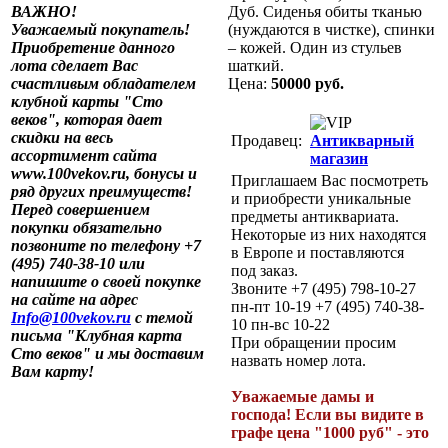
ВАЖНО!
Дуб. Сиденья обиты тканью
Уважаемый покупатель!
(нуждаются в чистке), спинки
Приобретение данного
– кожей. Один из стульев
лота сделает Вас
шаткий.
счастливым обладателем
Цена:
50000 руб.
клубной карты "Сто
веков", которая дает
скидки на весь
Продавец:
Антикварный
ассортимент сайта
магазин
www.100vekov.ru, бонусы и
Приглашаем Вас посмотреть
ряд других преимуществ!
и приобрести уникальные
Перед совершением
предметы антиквариата.
покупки обязательно
Некоторые из них находятся
позвоните по телефону +7
в Европе и поставляются
(495) 740-38-10 или
под заказ.
напишите о своей покупке
Звоните +7 (495) 798-10-27
на сайте на адрес
пн-пт 10-19 +7 (495) 740-38-
Info@100vekov.ru
с темой
10 пн-вс 10-22
письма "Клубная карта
При обращении просим
Сто веков" и мы доставим
назвать номер лота.
Вам карту!
Уважаемые дамы и
господа! Если вы видите в
графе цена "1000 руб" - это