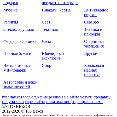
подарки
предметы интерьера
Музыка
Плакаты, карты
Антикварное
оружие
Религия
Свет
Серебро
Стекло, хрусталь
Текстиль
Техника и
приборы
Фарфор, керамика
Часы
Старинные
украшения
Ценные бумаги
Ювелирный
Другое
эксклюзив
Эксклюзивные
Спорт
Колокола и
VIP-подарки
медная
пластика
Автографы и вещи
знаменитостей
главная
каталог
обучение
реклама на сайте
услуги
продавцу
покупателю
карта сайта
политика конфиденциальности
2012-2026 © 100 Веков
Товары и тексты, представленные на сайте www.100vekov.ru, носят исключительно информационный