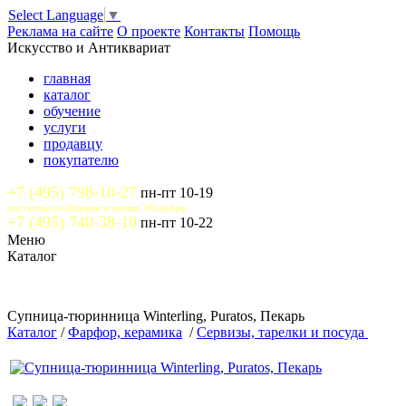
Select Language
▼
Реклама на сайте
О проекте
Контакты
Помощь
Искусство и Антиквариат
главная
каталог
обучение
услуги
продавцу
покупателю
+7 (495) 798-10-27
пн-пт 10-19
доступны сообщения и звонки WhatsApp
+7 (495) 740-38-10
пн-пт 10-22
Меню
Каталог
Супница-тюринница Winterling, Puratos, Пекарь
Каталог
/
Фарфор, керамика
/
Сервизы, тарелки и посуда