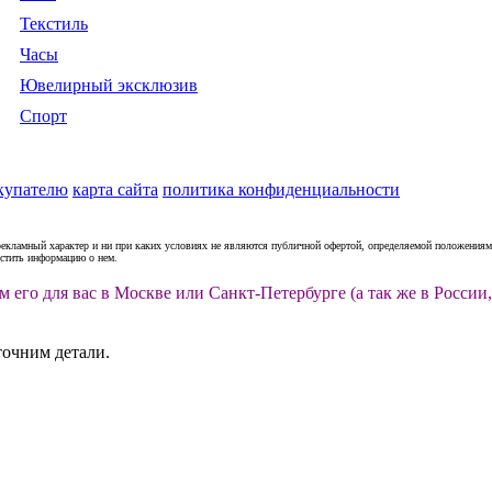
Текстиль
Часы
Ювелирный эксклюзив
Спорт
купателю
карта сайта
политика конфиденциальности
рекламный характер и ни при каких условиях не являются публичной офертой, определяемой положениями
естить информацию о нем.
м его для вас в Москве или Санкт-Петербурге (а так же в Росс
точним детали.