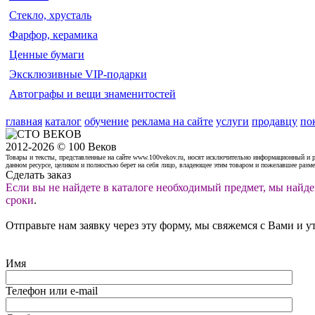
Стекло, хрусталь
Фарфор, керамика
Ценные бумаги
Эксклюзивные VIP-подарки
Автографы и вещи знаменитостей
главная
каталог
обучение
реклама на сайте
услуги
продавцу
по
2012-2026 © 100 Веков
Товары и тексты, представленные на сайте www.100vekov.ru, носят исключительно информационный и 
данном ресурсе, целиком и полностью берет на себя лицо, владеющее этим товаром и пожелавшее разм
Сделать заказ
Если вы не найдете в каталоге необходимый предмет, мы найде
сроки
.
Отправьте нам заявку через эту форму, мы свяжемся с Вами и у
Имя
Телефон или e-mail