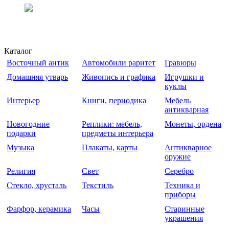
Каталог
Восточный антик
Автомобили раритет
Гравюры
Домашняя утварь
Живопись и графика
Игрушки и
куклы
Интерьер
Книги, периодика
Мебель
антикварная
Новогодние
Реплики: мебель,
Монеты, ордена
подарки
предметы интерьера
Музыка
Плакаты, карты
Антикварное
оружие
Религия
Свет
Серебро
Стекло, хрусталь
Текстиль
Техника и
приборы
Фарфор, керамика
Часы
Старинные
украшения