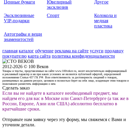
Ценные бумаги
Ювелирный
Другое
эксклюзив
Эксклюзивные
Спорт
Колокола и
VIP-подарки
медная
пластика
Автографы и вещи
знаменитостей
главная
каталог
обучение
реклама на сайте
услуги
продавцу
покупателю
карта сайта
политика конфиденциальности
2012-2026 © 100 Веков
Товары и тексты, представленные на сайте www.100vekov.ru, носят исключительно информационный
и рекламный характер и ни при каких условиях не являются публичной офертой, определяемой
положениями Статьи 437 ГК РФ. Всю ответственность за достоверность сведений о товарах,
размещенных на данном ресурсе, целиком и полностью берет на себя лицо, владеющее этим товаром и
пожелавшее разместить информацию о нем.
Сделать заказ
Если вы не найдете в каталоге необходимый предмет, мы
найдем его для вас в Москве или Санкт-Петербурге (а так же в
России, Европе, Азии или США) абсолютно бесплатно в
кратчайшие сроки
.
Отправьте нам заявку через эту форму, мы свяжемся с Вами и
уточним детали.