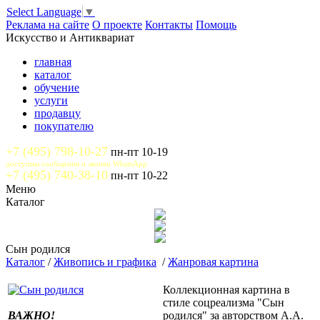
Select Language
▼
Реклама на сайте
О проекте
Контакты
Помощь
Искусство и Антиквариат
главная
каталог
обучение
услуги
продавцу
покупателю
+7 (495) 798-10-27
пн-пт 10-19
доступны сообщения и звонки WhatsApp
+7 (495) 740-38-10
пн-пт 10-22
Меню
Каталог
Сын родился
Каталог
/
Живопись и графика
/
Жанровая картина
Коллекционная картина в
стиле соцреализма "Сын
ВАЖНО!
родился" за авторством А.А.