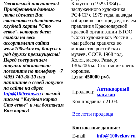
Уважаемый покупатель!
Калугина (1929-1984) -
Приобретение данного
заслуженного художника
лота сделает Вас
РСФСР с 1979 года, дважды
счастливым обладателем
избиравшегося председателем
клубной карты "Сто
правления Краснодарской
веков", которая дает
краевой организации ВТОО
скидки на весь
"Союз художников России",
ассортимент сайта
чьи работы хранятся во
www.100vekov.ru, бонусы и
множестве российских
ряд других преимуществ!
музеев. СССР, 1968 год.
Перед совершением
Холст, масло. Размер:
покупки обязательно
130х200см. Состояние очень
позвоните по телефону +7
хорошее.
(495) 740-38-10 или
Цена:
450000 руб.
напишите о своей покупке
на сайте на адрес
Антикварный
Продавец:
Info@100vekov.ru
с темой
магазин
письма "Клубная карта
Код продавца п21-03.
Сто веков" и мы доставим
Вам карту!
Все лоты продавца
Контактные данные:
E-mail:
info@100vekov.ru