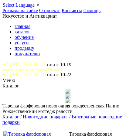
Select Language
▼
Реклама на сайте
О проекте
Контакты
Помощь
Искусство и Антиквариат
главная
каталог
обучение
услуги
продавцу
покупателю
+7 (495) 798-10-27
пн-пт 10-19
доступны сообщения и звонки WhatsApp
+7 (495) 740-38-10
пн-пт 10-22
Меню
Каталог
Тарелка фарфоровая новогодняя рождественская Панно
Рождественский коттедж радости
Каталог
/
Новогодние подарки
/
Винтажные новогодние
подарки
Тарелка фарфоровая