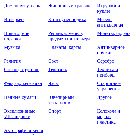
Домашняя утварь
Живопись и графика
Игрушки и
куклы
Интерьер
Книги, периодика
Мебель
антикварная
Новогодние
Реплики: мебель,
Монеты, ордена
подарки
предметы интерьера
Музыка
Плакаты, карты
Антикварное
оружие
Религия
Свет
Серебро
Стекло, хрусталь
Текстиль
Техника и
приборы
Фарфор, керамика
Часы
Старинные
украшения
Ценные бумаги
Ювелирный
Другое
эксклюзив
Эксклюзивные
Спорт
Колокола и
VIP-подарки
медная
пластика
Автографы и вещи