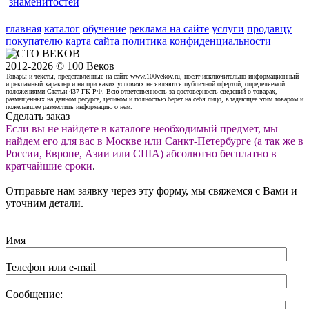
знаменитостей
главная
каталог
обучение
реклама на сайте
услуги
продавцу
покупателю
карта сайта
политика конфиденциальности
2012-2026 © 100 Веков
Товары и тексты, представленные на сайте www.100vekov.ru, носят исключительно информационный
и рекламный характер и ни при каких условиях не являются публичной офертой, определяемой
положениями Статьи 437 ГК РФ. Всю ответственность за достоверность сведений о товарах,
размещенных на данном ресурсе, целиком и полностью берет на себя лицо, владеющее этим товаром и
пожелавшее разместить информацию о нем.
Сделать заказ
Если вы не найдете в каталоге необходимый предмет, мы
найдем его для вас в Москве или Санкт-Петербурге (а так же в
России, Европе, Азии или США) абсолютно бесплатно в
кратчайшие сроки
.
Отправьте нам заявку через эту форму, мы свяжемся с Вами и
уточним детали.
Имя
Телефон или e-mail
Сообщение: