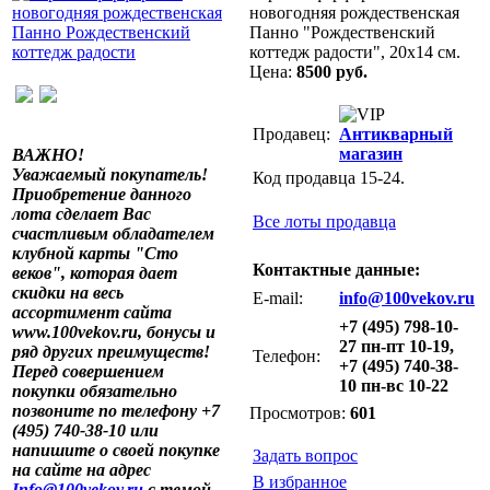
новогодняя рождественская
Панно "Рождественский
коттедж радости", 20х14 см.
Цена:
8500 руб.
Продавец:
Антикварный
магазин
ВАЖНО!
Уважаемый покупатель!
Код продавца 15-24.
Приобретение данного
лота сделает Вас
Все лоты продавца
счастливым обладателем
клубной карты "Сто
Контактные данные:
веков", которая дает
скидки на весь
E-mail:
info@100vekov.ru
ассортимент сайта
+7 (495) 798-10-
www.100vekov.ru, бонусы и
27 пн-пт 10-19,
ряд других преимуществ!
Телефон:
+7 (495) 740-38-
Перед совершением
10 пн-вс 10-22
покупки обязательно
позвоните по телефону +7
Просмотров:
601
(495) 740-38-10 или
напишите о своей покупке
Задать вопрос
на сайте на адрес
В избранное
Info@100vekov.ru
с темой