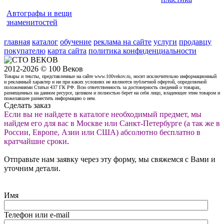
Автографы и вещи
знаменитостей
главная
каталог
обучение
реклама на сайте
услуги
продавцу
покупателю
карта сайта
политика конфиденциальности
2012-2026 © 100 Веков
Товары и тексты, представленные на сайте www.100vekov.ru, носят исключительно информационный
и рекламный характер и ни при каких условиях не являются публичной офертой, определяемой
положениями Статьи 437 ГК РФ. Всю ответственность за достоверность сведений о товарах,
размещенных на данном ресурсе, целиком и полностью берет на себя лицо, владеющее этим товаром и
пожелавшее разместить информацию о нем.
Сделать заказ
Если вы не найдете в каталоге необходимый предмет, мы
найдем его для вас в Москве или Санкт-Петербурге (а так же в
России, Европе, Азии или США) абсолютно бесплатно в
кратчайшие сроки
.
Отправьте нам заявку через эту форму, мы свяжемся с Вами и
уточним детали.
Имя
Телефон или e-mail