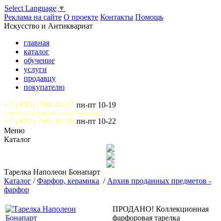
Select Language
▼
Реклама на сайте
О проекте
Контакты
Помощь
Искусство и Антиквариат
главная
каталог
обучение
услуги
продавцу
покупателю
+7 (495) 798-10-27
пн-пт 10-19
доступны сообщения и звонки WhatsApp
+7 (495) 740-38-10
пн-пт 10-22
Меню
Каталог
Тарелка Наполеон Бонапарт
Каталог
/
Фарфор, керамика
/
Архив проданных предметов -
фарфор
ПРОДАНО! Коллекционная
фарфоровая тарелка