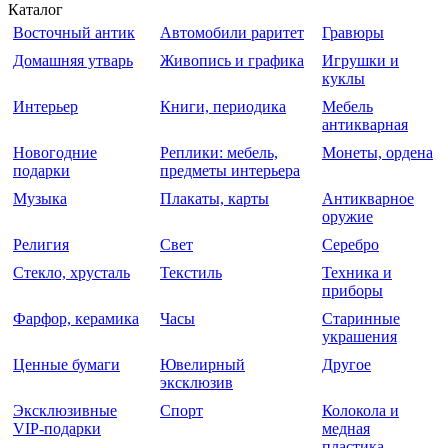
Каталог
Восточный антик
Автомобили раритет
Гравюры
Домашняя утварь
Живопись и графика
Игрушки и
куклы
Интерьер
Книги, периодика
Мебель
антикварная
Новогодние
Реплики: мебель,
Монеты, ордена
подарки
предметы интерьера
Музыка
Плакаты, карты
Антикварное
оружие
Религия
Свет
Серебро
Стекло, хрусталь
Текстиль
Техника и
приборы
Фарфор, керамика
Часы
Старинные
украшения
Ценные бумаги
Ювелирный
Другое
эксклюзив
Эксклюзивные
Спорт
Колокола и
VIP-подарки
медная
пластика