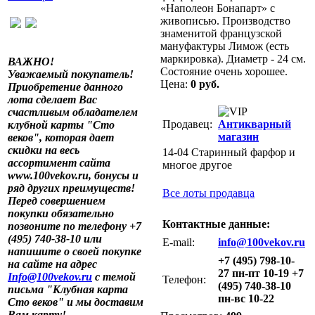
«Наполеон Бонапарт» с
живописью. Производство
знаменитой французской
мануфактуры Лимож (есть
маркировка). Диаметр - 24 см.
ВАЖНО!
Состояние очень хорошее.
Уважаемый покупатель!
Цена:
0 руб.
Приобретение данного
лота сделает Вас
счастливым обладателем
Продавец:
Антикварный
клубной карты "Сто
магазин
веков", которая дает
скидки на весь
14-04 Старинный фарфор и
ассортимент сайта
многое другое
www.100vekov.ru, бонусы и
ряд других преимуществ!
Все лоты продавца
Перед совершением
покупки обязательно
Контактные данные:
позвоните по телефону +7
(495) 740-38-10 или
E-mail:
info@100vekov.ru
напишите о своей покупке
+7 (495) 798-10-
на сайте на адрес
27 пн-пт 10-19 +7
Info@100vekov.ru
с темой
Телефон:
(495) 740-38-10
письма "Клубная карта
пн-вс 10-22
Сто веков" и мы доставим
Вам карту!