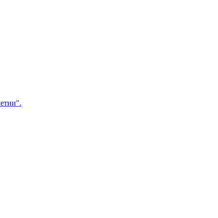
етии".