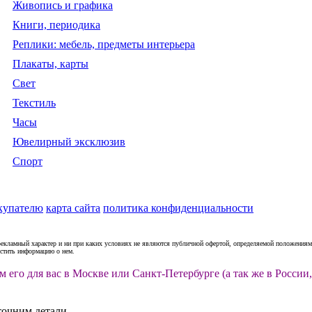
Живопись и графика
Книги, периодика
Реплики: мебель, предметы интерьера
Плакаты, карты
Свет
Текстиль
Часы
Ювелирный эксклюзив
Спорт
купателю
карта сайта
политика конфиденциальности
рекламный характер и ни при каких условиях не являются публичной офертой, определяемой положениями
естить информацию о нем.
м его для вас в Москве или Санкт-Петербурге (а так же в Росс
точним детали.