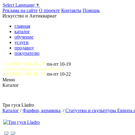
Select Language
▼
Реклама на сайте
О проекте
Контакты
Помощь
Искусство и Антиквариат
главная
каталог
обучение
услуги
продавцу
покупателю
+7 (495) 798-10-27
пн-пт 10-19
доступны сообщения и звонки WhatsApp
+7 (495) 740-38-10
пн-пт 10-22
Меню
Каталог
Три гуся Lladro
Каталог
/
Фарфор, керамика
/
Статуэтки и скульптуры Европа 