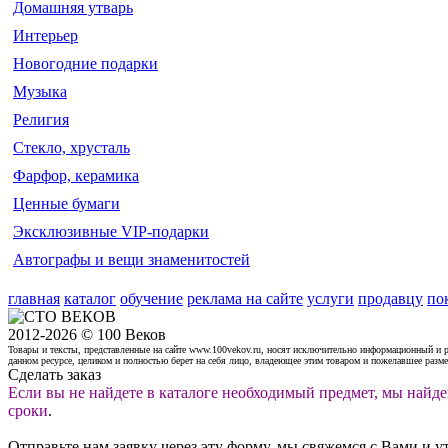
Домашняя утварь
Интерьер
Новогодние подарки
Музыка
Религия
Стекло, хрусталь
Фарфор, керамика
Ценные бумаги
Эксклюзивные VIP-подарки
Автографы и вещи знаменитостей
главная
каталог
обучение
реклама на сайте
услуги
продавцу
по
2012-2026 © 100 Веков
Товары и тексты, представленные на сайте www.100vekov.ru, носят исключительно информационный и 
данном ресурсе, целиком и полностью берет на себя лицо, владеющее этим товаром и пожелавшее разм
Сделать заказ
Если вы не найдете в каталоге необходимый предмет, мы найде
сроки
.
Отправьте нам заявку через эту форму, мы свяжемся с Вами и у