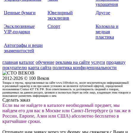
украшения
Ценные бумаги
Ювелирный
Другое
эксклюзив
Эксклюзивные
Спорт
Колокола и
VIP-подарки
медная
пластика
Автографы и вещи
знаменитостей
главная
каталог
обучение
реклама на сайте
услуги
продавцу
покупателю
карта сайта
политика конфиденциальности
2012-2026 © 100 Веков
Товары и тексты, представленные на сайте www.100vekov.ru, носят исключительно информационный
и рекламный характер и ни при каких условиях не являются публичной офертой, определяемой
положениями Статьи 437 ГК РФ. Всю ответственность за достоверность сведений о товарах,
размещенных на данном ресурсе, целиком и полностью берет на себя лицо, владеющее этим товаром и
пожелавшее разместить информацию о нем.
Сделать заказ
Если вы не найдете в каталоге необходимый предмет, мы
найдем его для вас в Москве или Санкт-Петербурге (а так же в
России, Европе, Азии или США) абсолютно бесплатно в
кратчайшие сроки
.
Отправьте нам заявку через эту форму, мы свяжемся с Вами и