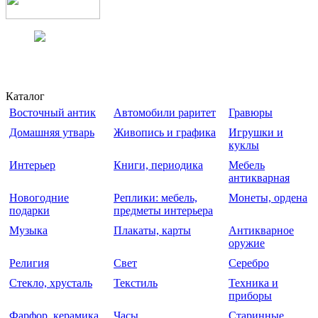
Каталог
Восточный антик
Автомобили раритет
Гравюры
Домашняя утварь
Живопись и графика
Игрушки и
куклы
Интерьер
Книги, периодика
Мебель
антикварная
Новогодние
Реплики: мебель,
Монеты, ордена
подарки
предметы интерьера
Музыка
Плакаты, карты
Антикварное
оружие
Религия
Свет
Серебро
Стекло, хрусталь
Текстиль
Техника и
приборы
Фарфор, керамика
Часы
Старинные