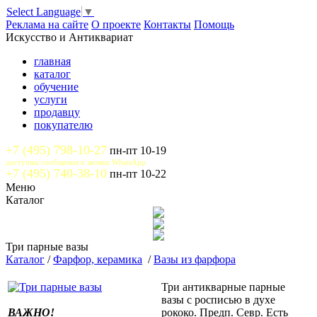
Select Language
▼
Реклама на сайте
О проекте
Контакты
Помощь
Искусство и Антиквариат
главная
каталог
обучение
услуги
продавцу
покупателю
+7 (495) 798-10-27
пн-пт 10-19
доступны сообщения и звонки WhatsApp
+7 (495) 740-38-10
пн-пт 10-22
Меню
Каталог
Три парные вазы
Каталог
/
Фарфор, керамика
/
Вазы из фарфора
Три антикварные парные
вазы с росписью в духе
ВАЖНО!
рококо. Предп. Севр. Есть