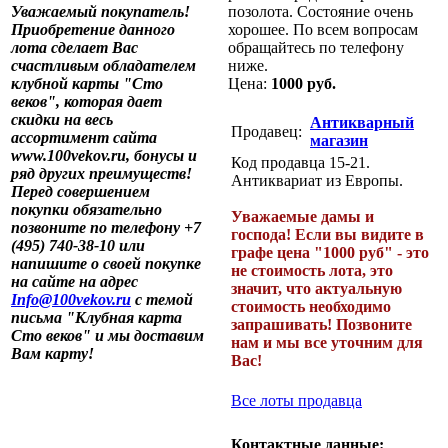
Уважаемый покупатель!
позолота. Состояние очень
Приобретение данного
хорошее. По всем вопросам
лота сделает Вас
обращайтесь по телефону
счастливым обладателем
ниже.
клубной карты "Сто
Цена:
1000 руб.
веков", которая дает
скидки на весь
Антикварный
Продавец:
ассортимент сайта
магазин
www.100vekov.ru, бонусы и
Код продавца 15-21.
ряд других преимуществ!
Антиквариат из Европы.
Перед совершением
покупки обязательно
Уважаемые дамы и
позвоните по телефону +7
господа! Если вы видите в
(495) 740-38-10 или
графе цена "1000 руб" - это
напишите о своей покупке
не стоимость лота, это
на сайте на адрес
значит, что актуальную
Info@100vekov.ru
с темой
стоимость необходимо
письма "Клубная карта
запрашивать! Позвоните
Сто веков" и мы доставим
нам и мы все уточним для
Вам карту!
Вас!
Все лоты продавца
Контактные данные: