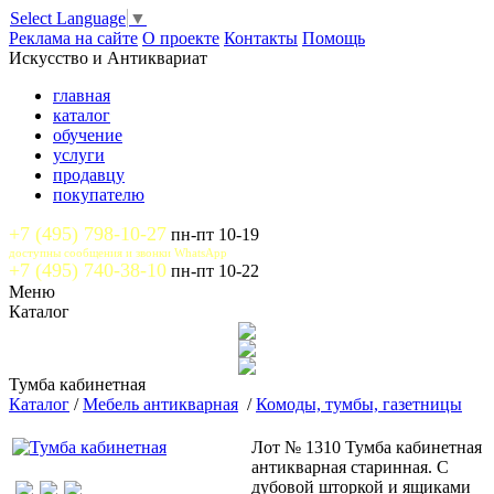
Select Language
▼
Реклама на сайте
О проекте
Контакты
Помощь
Искусство и Антиквариат
главная
каталог
обучение
услуги
продавцу
покупателю
+7 (495) 798-10-27
пн-пт 10-19
доступны сообщения и звонки WhatsApp
+7 (495) 740-38-10
пн-пт 10-22
Меню
Каталог
Тумба кабинетная
Каталог
/
Мебель антикварная
/
Комоды, тумбы, газетницы
Лот № 1310 Тумба кабинетная
антикварная старинная. С
дубовой шторкой и ящиками