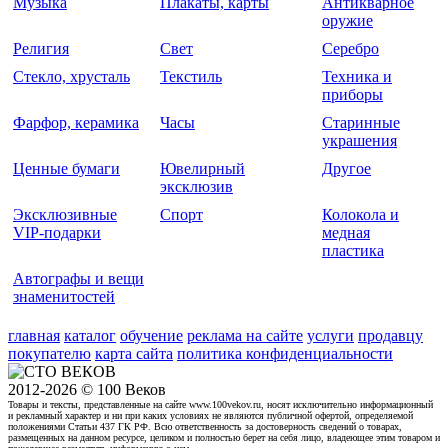
Музыка
Плакаты, карты
Антикварное
оружие
Религия
Свет
Серебро
Стекло, хрусталь
Текстиль
Техника и
приборы
Фарфор, керамика
Часы
Старинные
украшения
Ценные бумаги
Ювелирный
Другое
эксклюзив
Эксклюзивные
Спорт
Колокола и
VIP-подарки
медная
пластика
Автографы и вещи
знаменитостей
главная
каталог
обучение
реклама на сайте
услуги
продавцу
покупателю
карта сайта
политика конфиденциальности
2012-2026 © 100 Веков
Товары и тексты, представленные на сайте www.100vekov.ru, носят исключительно информационный
и рекламный характер и ни при каких условиях не являются публичной офертой, определяемой
положениями Статьи 437 ГК РФ. Всю ответственность за достоверность сведений о товарах,
размещенных на данном ресурсе, целиком и полностью берет на себя лицо, владеющее этим товаром и