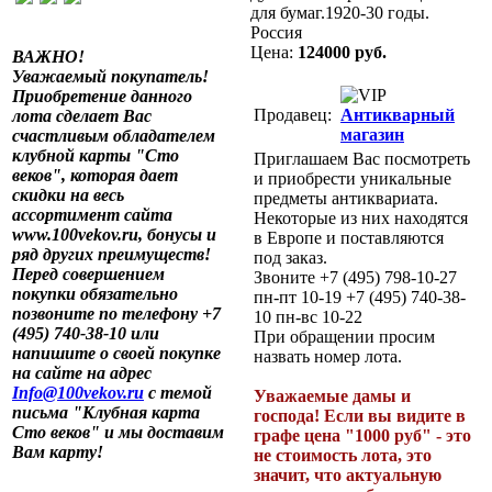
для бумаг.1920-30 годы.
Россия
Цена:
124000 руб.
ВАЖНО!
Уважаемый покупатель!
Приобретение данного
Продавец:
Антикварный
лота сделает Вас
магазин
счастливым обладателем
клубной карты "Сто
Приглашаем Вас посмотреть
веков", которая дает
и приобрести уникальные
скидки на весь
предметы антиквариата.
ассортимент сайта
Некоторые из них находятся
www.100vekov.ru, бонусы и
в Европе и поставляются
ряд других преимуществ!
под заказ.
Перед совершением
Звоните +7 (495) 798-10-27
покупки обязательно
пн-пт 10-19 +7 (495) 740-38-
позвоните по телефону +7
10 пн-вс 10-22
(495) 740-38-10 или
При обращении просим
напишите о своей покупке
назвать номер лота.
на сайте на адрес
Info@100vekov.ru
с темой
Уважаемые дамы и
письма "Клубная карта
господа! Если вы видите в
Сто веков" и мы доставим
графе цена "1000 руб" - это
Вам карту!
не стоимость лота, это
значит, что актуальную