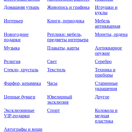
Домашняя утварь
Живопись и графика
Игрушки и
куклы
Интерьер
Книги, периодика
Мебель
антикварная
Новогодние
Реплики: мебель,
Монеты, ордена
подарки
предметы интерьера
Музыка
Плакаты, карты
Антикварное
оружие
Религия
Свет
Серебро
Стекло, хрусталь
Текстиль
Техника и
приборы
Фарфор, керамика
Часы
Старинные
украшения
Ценные бумаги
Ювелирный
Другое
эксклюзив
Эксклюзивные
Спорт
Колокола и
VIP-подарки
медная
пластика
Автографы и вещи