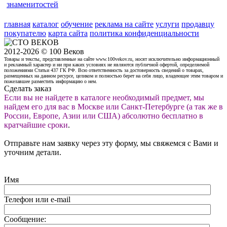
знаменитостей
главная
каталог
обучение
реклама на сайте
услуги
продавцу
покупателю
карта сайта
политика конфиденциальности
2012-2026 © 100 Веков
Товары и тексты, представленные на сайте www.100vekov.ru, носят исключительно информационный
и рекламный характер и ни при каких условиях не являются публичной офертой, определяемой
положениями Статьи 437 ГК РФ. Всю ответственность за достоверность сведений о товарах,
размещенных на данном ресурсе, целиком и полностью берет на себя лицо, владеющее этим товаром и
пожелавшее разместить информацию о нем.
Сделать заказ
Если вы не найдете в каталоге необходимый предмет, мы
найдем его для вас в Москве или Санкт-Петербурге (а так же в
России, Европе, Азии или США) абсолютно бесплатно в
кратчайшие сроки
.
Отправьте нам заявку через эту форму, мы свяжемся с Вами и
уточним детали.
Имя
Телефон или e-mail
Сообщение: