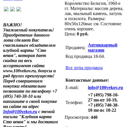
Королевство Бельгия, 1960-е
гг. Материалы: массив дерева,
лак, мыльный камень, латунь
и позолота. Размеры:
80х56х126выс см. Состояние
ВАЖНО!
очень хорошее.
Уважаемый покупатель!
Цена:
0 руб.
Приобретение данного
лота сделает Вас
Антикварный
счастливым обладателем
Продавец:
магазин
клубной карты "Сто
веков", которая дает
Код продавца 18-04.
скидки на весь
ассортимент сайта
Все лоты продавца
www.100vekov.ru, бонусы и
ряд других преимуществ!
Контактные данные:
Перед совершением
покупки обязательно
E-mail:
info@100vekov.ru
позвоните по телефону +7
+7 (495) 798-10-
(495) 740-38-10 или
27 пн-пт 10-19,
напишите о своей покупке
Телефон:
+7 (495) 740-38-
на сайте на адрес
10 пн-вс 10-22
Info@100vekov.ru
с темой
письма "Клубная карта
Просмотров:
440
Сто веков" и мы доставим
Вам карту!