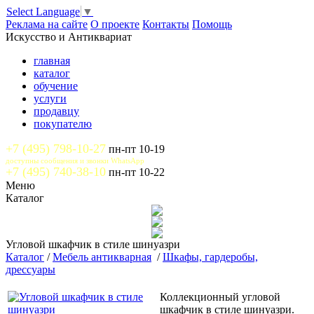
Select Language
▼
Реклама на сайте
О проекте
Контакты
Помощь
Искусство и Антиквариат
главная
каталог
обучение
услуги
продавцу
покупателю
+7 (495) 798-10-27
пн-пт 10-19
доступны сообщения и звонки WhatsApp
+7 (495) 740-38-10
пн-пт 10-22
Меню
Каталог
Угловой шкафчик в стиле шинуазри
Каталог
/
Мебель антикварная
/
Шкафы, гардеробы,
дрессуары
Коллекционный угловой
шкафчик в стиле шинуазри.