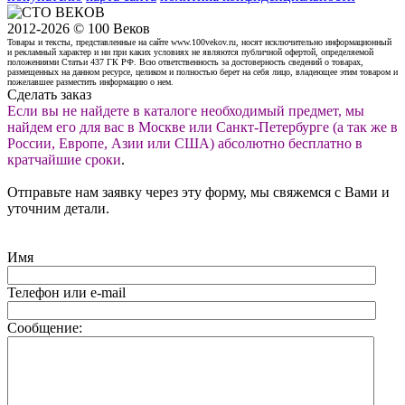
2012-2026 © 100 Веков
Товары и тексты, представленные на сайте www.100vekov.ru, носят исключительно информационный
и рекламный характер и ни при каких условиях не являются публичной офертой, определяемой
положениями Статьи 437 ГК РФ. Всю ответственность за достоверность сведений о товарах,
размещенных на данном ресурсе, целиком и полностью берет на себя лицо, владеющее этим товаром и
пожелавшее разместить информацию о нем.
Сделать заказ
Если вы не найдете в каталоге необходимый предмет, мы
найдем его для вас в Москве или Санкт-Петербурге (а так же в
России, Европе, Азии или США) абсолютно бесплатно в
кратчайшие сроки
.
Отправьте нам заявку через эту форму, мы свяжемся с Вами и
уточним детали.
Имя
Телефон или e-mail
Сообщение: