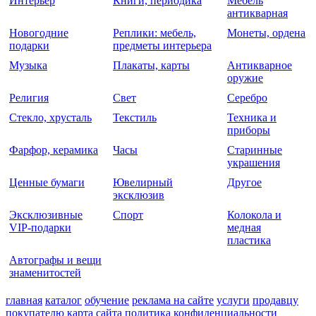
Интерьер
Книги, периодика
Мебель
антикварная
Новогодние
Реплики: мебель,
Монеты, ордена
подарки
предметы интерьера
Музыка
Плакаты, карты
Антикварное
оружие
Религия
Свет
Серебро
Стекло, хрусталь
Текстиль
Техника и
приборы
Фарфор, керамика
Часы
Старинные
украшения
Ценные бумаги
Ювелирный
Другое
эксклюзив
Эксклюзивные
Спорт
Колокола и
VIP-подарки
медная
пластика
Автографы и вещи
знаменитостей
главная
каталог
обучение
реклама на сайте
услуги
продавцу
покупателю
карта сайта
политика конфиденциальности