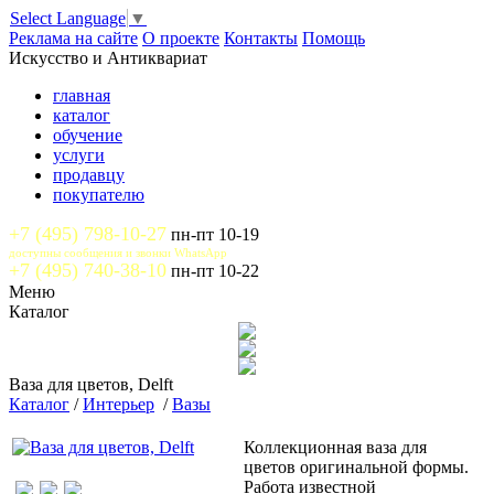
Select Language
▼
Реклама на сайте
О проекте
Контакты
Помощь
Искусство и Антиквариат
главная
каталог
обучение
услуги
продавцу
покупателю
+7 (495) 798-10-27
пн-пт 10-19
доступны сообщения и звонки WhatsApp
+7 (495) 740-38-10
пн-пт 10-22
Меню
Каталог
Ваза для цветов, Delft
Каталог
/
Интерьер
/
Вазы
Коллекционная ваза для
цветов оригинальной формы.
Работа известной