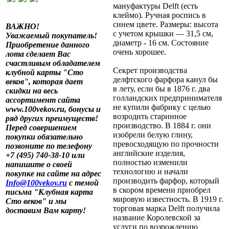
мануфактуры Delft (есть
клеймо). Ручная роспись в
синем цвете. Размеры: высота
ВАЖНО!
с учетом крышки — 31,5 см,
Уважаемый покупатель!
диаметр - 16 см. Состояние
Приобретение данного
очень хорошее.
лота сделает Вас
счастливым обладателем
Секрет производства
клубной карты "Сто
делфтского фарфора канул бы
веков", которая дает
в лету, если бы в 1876 г. два
скидки на весь
голландских предпринимателя
ассортимент сайта
не купили фабрику с целью
www.100vekov.ru, бонусы и
возродить старинное
ряд других преимуществ!
производство. В 1884 г. они
Перед совершением
изобрели белую глину,
покупки обязательно
превосходящую по прочности
позвоните по телефону
английские изделия,
+7 (495) 740-38-10 или
полностью изменили
напишите о своей
технологию и начали
покупке на сайте на адрес
производить фарфор, который
Info@100vekov.ru
с темой
в скором времени приобрел
письма "Клубная карта
мировую известность. В 1919 г.
Сто веков" и мы
торговая марка Delft получила
доставим Вам карту!
название Королевской за
услуги по возрождению