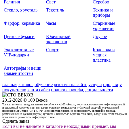
Религия
Свет
Серебро
Стекло, хрусталь
Текстиль
Техника и
приборы
Фарфор, керамика
Часы
Старинные
украшения
Ценные бумаги
Ювелирный
Другое
эксклюзив
Эксклюзивные
Спорт
Колокола и
VIP-подарки
медная
пластика
Автографы и вещи
знаменитостей
главная
каталог
обучение
реклама на сайте
услуги
продавцу
покупателю
карта сайта
политика конфиденциальности
2012-2026 © 100 Веков
Товары и тексты, представленные на сайте www.100vekov.ru, носят исключительно информационный
и рекламный характер и ни при каких условиях не являются публичной офертой, определяемой
положениями Статьи 437 ГК РФ. Всю ответственность за достоверность сведений о товарах,
размещенных на данном ресурсе, целиком и полностью берет на себя лицо, владеющее этим товаром и
пожелавшее разместить информацию о нем.
Сделать заказ
Если вы не найдете в каталоге необходимый предмет, мы