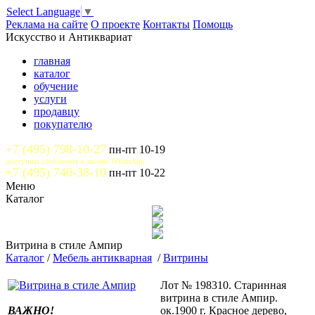
Select Language
▼
Реклама на сайте
О проекте
Контакты
Помощь
Искусство и Антиквариат
главная
каталог
обучение
услуги
продавцу
покупателю
+7 (495) 798-10-27
пн-пт 10-19
доступны сообщения и звонки WhatsApp
+7 (495) 740-38-10
пн-пт 10-22
Меню
Каталог
Витрина в стиле Ампир
Каталог
/
Мебель антикварная
/
Витрины
Лот № 198310. Старинная
витрина в стиле Ампир.
ВАЖНО!
ок.1900 г. Красное дерево,