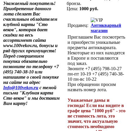
Уважаемый покупатель!
бронза.
Приобретение данного
Цена:
1000 руб.
лота сделает Вас
счастливым обладателем
клубной карты "Сто
Продавец:
Антикварный
веков", которая дает
магазин
скидки на весь
Приглашаем Вас посмотреть
ассортимент сайта
и приобрести уникальные
www.100vekov.ru, бонусы и
предметы антиквариата.
ряд других преимуществ!
Некоторые из них находятся
Перед совершением
в Европе и поставляются
покупки обязательно
под заказ.
позвоните по телефону +7
Звоните +7 (495) 798-10-27
(495) 740-38-10 или
пн-пт 10-19 +7 (495) 740-38-
напишите о своей покупке
10 пн-вс 10-22
на сайте на адрес
При обращении просим
Info@100vekov.ru
с темой
назвать номер лота.
письма "Клубная карта
Сто веков" и мы доставим
Уважаемые дамы и
Вам карту!
господа! Если вы видите в
графе цена "1000 руб" - это
не стоимость лота, это
значит, что актуальную
стоимость необходимо