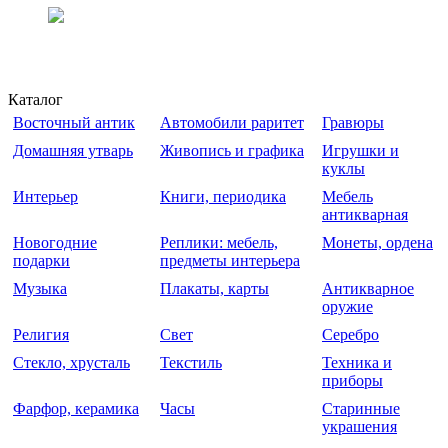
Каталог
Восточный антик
Автомобили раритет
Гравюры
Домашняя утварь
Живопись и графика
Игрушки и
куклы
Интерьер
Книги, периодика
Мебель
антикварная
Новогодние
Реплики: мебель,
Монеты, ордена
подарки
предметы интерьера
Музыка
Плакаты, карты
Антикварное
оружие
Религия
Свет
Серебро
Стекло, хрусталь
Текстиль
Техника и
приборы
Фарфор, керамика
Часы
Старинные
украшения