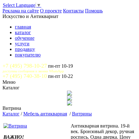
Select Language
▼
Реклама на сайте
О проекте
Контакты
Помощь
Искусство и Антиквариат
главная
каталог
обучение
услуги
продавцу
покупателю
+7 (495) 798-10-27
пн-пт 10-19
доступны сообщения и звонки WhatsApp
+7 (495) 740-38-10
пн-пт 10-22
Меню
Каталог
Витрина
Каталог
/
Мебель антикварная
/
Витрины
Антикварная витрина. 19-й
век. Бронзовый декор, ручная
ВАЖНО!
роспись. Одна дверка. Цену