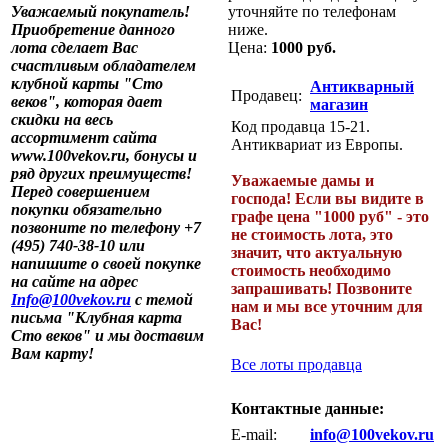
Уважаемый покупатель!
уточняйте по телефонам
Приобретение данного
ниже.
лота сделает Вас
Цена:
1000 руб.
счастливым обладателем
клубной карты "Сто
Антикварный
Продавец:
веков", которая дает
магазин
скидки на весь
Код продавца 15-21.
ассортимент сайта
Антиквариат из Европы.
www.100vekov.ru, бонусы и
ряд других преимуществ!
Уважаемые дамы и
Перед совершением
господа! Если вы видите в
покупки обязательно
графе цена "1000 руб" - это
позвоните по телефону +7
не стоимость лота, это
(495) 740-38-10 или
значит, что актуальную
напишите о своей покупке
стоимость необходимо
на сайте на адрес
запрашивать! Позвоните
Info@100vekov.ru
с темой
нам и мы все уточним для
письма "Клубная карта
Вас!
Сто веков" и мы доставим
Вам карту!
Все лоты продавца
Контактные данные:
E-mail:
info@100vekov.ru