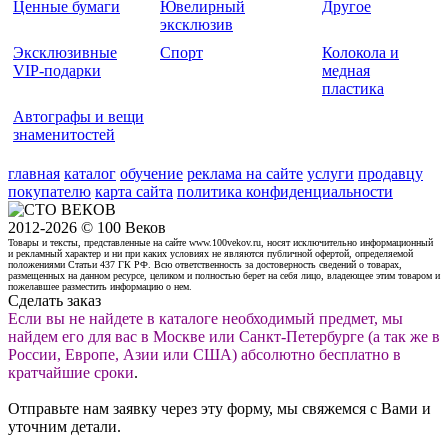
Ценные бумаги
Ювелирный
Другое
эксклюзив
Эксклюзивные
Спорт
Колокола и
VIP-подарки
медная
пластика
Автографы и вещи
знаменитостей
главная
каталог
обучение
реклама на сайте
услуги
продавцу
покупателю
карта сайта
политика конфиденциальности
2012-2026 © 100 Веков
Товары и тексты, представленные на сайте www.100vekov.ru, носят исключительно информационный
и рекламный характер и ни при каких условиях не являются публичной офертой, определяемой
положениями Статьи 437 ГК РФ. Всю ответственность за достоверность сведений о товарах,
размещенных на данном ресурсе, целиком и полностью берет на себя лицо, владеющее этим товаром и
пожелавшее разместить информацию о нем.
Сделать заказ
Если вы не найдете в каталоге необходимый предмет, мы
найдем его для вас в Москве или Санкт-Петербурге (а так же в
России, Европе, Азии или США) абсолютно бесплатно в
кратчайшие сроки
.
Отправьте нам заявку через эту форму, мы свяжемся с Вами и
уточним детали.