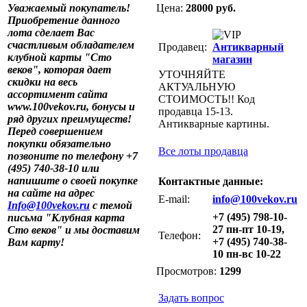
Уважаемый покупатель!
Цена:
28000 руб.
Приобретение данного
лота сделает Вас
счастливым обладателем
Продавец:
Антикварный
клубной карты "Сто
магазин
веков", которая дает
УТОЧНЯЙТЕ
скидки на весь
АКТУАЛЬНУЮ
ассортимент сайта
СТОИМОСТЬ!! Код
www.100vekov.ru, бонусы и
продавца 15-13.
ряд других преимуществ!
Антикварные картины.
Перед совершением
покупки обязательно
Все лоты продавца
позвоните по телефону +7
(495) 740-38-10 или
напишите о своей покупке
Контактные данные:
на сайте на адрес
E-mail:
info@100vekov.ru
Info@100vekov.ru
с темой
+7 (495) 798-10-
письма "Клубная карта
27 пн-пт 10-19,
Сто веков" и мы доставим
Телефон:
+7 (495) 740-38-
Вам карту!
10 пн-вс 10-22
Просмотров:
1299
Задать вопрос