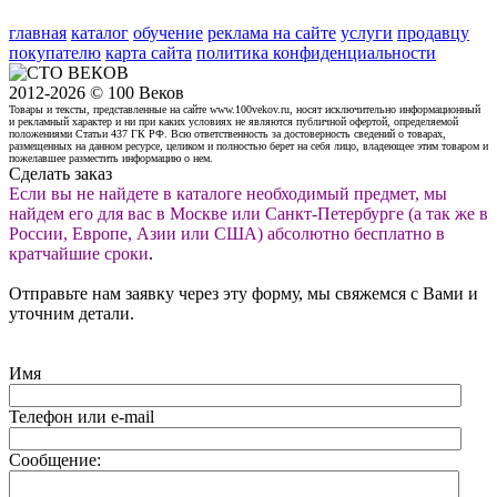
главная
каталог
обучение
реклама на сайте
услуги
продавцу
покупателю
карта сайта
политика конфиденциальности
2012-2026 © 100 Веков
Товары и тексты, представленные на сайте www.100vekov.ru, носят исключительно информационный
и рекламный характер и ни при каких условиях не являются публичной офертой, определяемой
положениями Статьи 437 ГК РФ. Всю ответственность за достоверность сведений о товарах,
размещенных на данном ресурсе, целиком и полностью берет на себя лицо, владеющее этим товаром и
пожелавшее разместить информацию о нем.
Сделать заказ
Если вы не найдете в каталоге необходимый предмет, мы
найдем его для вас в Москве или Санкт-Петербурге (а так же в
России, Европе, Азии или США) абсолютно бесплатно в
кратчайшие сроки
.
Отправьте нам заявку через эту форму, мы свяжемся с Вами и
уточним детали.
Имя
Телефон или e-mail
Сообщение: