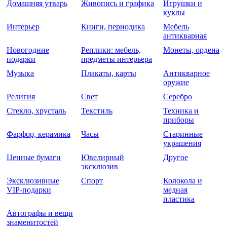
Домашняя утварь
Живопись и графика
Игрушки и
куклы
Интерьер
Книги, периодика
Мебель
антикварная
Новогодние
Реплики: мебель,
Монеты, ордена
подарки
предметы интерьера
Музыка
Плакаты, карты
Антикварное
оружие
Религия
Свет
Серебро
Стекло, хрусталь
Текстиль
Техника и
приборы
Фарфор, керамика
Часы
Старинные
украшения
Ценные бумаги
Ювелирный
Другое
эксклюзив
Эксклюзивные
Спорт
Колокола и
VIP-подарки
медная
пластика
Автографы и вещи
знаменитостей