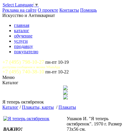
Select Language
▼
Реклама на сайте
О проекте
Контакты
Помощь
Искусство и Антиквариат
главная
каталог
обучение
услуги
продавцу
покупателю
+7 (495) 798-10-27
пн-пт 10-19
доступны сообщения и звонки WhatsApp
+7 (495) 740-38-10
пн-пт 10-22
Меню
Каталог
Я теперь октябренок
Каталог
/
Плакаты, карты
/
Плакаты
Ушаков И. "Я теперь
октябренок". 1970 г. Размер
ВАЖНО!
73х56 см.