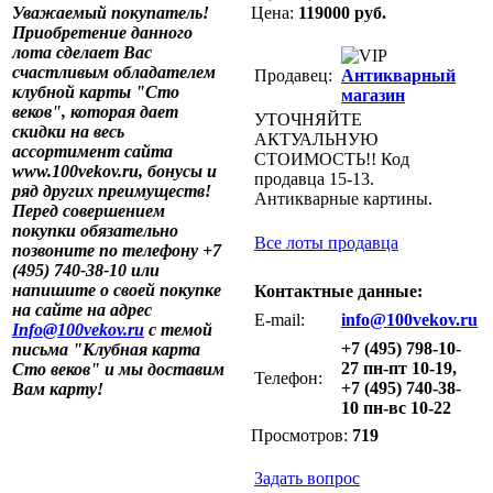
Уважаемый покупатель!
Цена:
119000 руб.
Приобретение данного
лота сделает Вас
счастливым обладателем
Продавец:
Антикварный
клубной карты "Сто
магазин
веков", которая дает
УТОЧНЯЙТЕ
скидки на весь
АКТУАЛЬНУЮ
ассортимент сайта
СТОИМОСТЬ!! Код
www.100vekov.ru, бонусы и
продавца 15-13.
ряд других преимуществ!
Антикварные картины.
Перед совершением
покупки обязательно
Все лоты продавца
позвоните по телефону +7
(495) 740-38-10 или
напишите о своей покупке
Контактные данные:
на сайте на адрес
E-mail:
info@100vekov.ru
Info@100vekov.ru
с темой
+7 (495) 798-10-
письма "Клубная карта
27 пн-пт 10-19,
Сто веков" и мы доставим
Телефон:
+7 (495) 740-38-
Вам карту!
10 пн-вс 10-22
Просмотров:
719
Задать вопрос