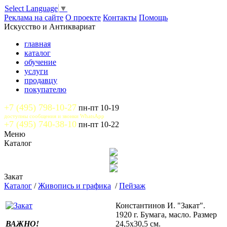
Select Language
▼
Реклама на сайте
О проекте
Контакты
Помощь
Искусство и Антиквариат
главная
каталог
обучение
услуги
продавцу
покупателю
+7 (495) 798-10-27
пн-пт 10-19
доступны сообщения и звонки WhatsApp
+7 (495) 740-38-10
пн-пт 10-22
Меню
Каталог
Закат
Каталог
/
Живопись и графика
/
Пейзаж
Константинов И. "Закат".
1920 г. Бумага, масло. Размер
ВАЖНО!
24,5х30,5 см.