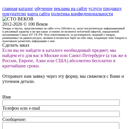
главная
каталог
обучение
реклама на сайте
услуги
продавцу
покупателю
карта сайта
политика конфиденциальности
2012-2026 © 100 Веков
Товары и тексты, представленные на сайте www.100vekov.ru, носят исключительно информационный
и рекламный характер и ни при каких условиях не являются публичной офертой, определяемой
положениями Статьи 437 ГК РФ. Всю ответственность за достоверность сведений о товарах,
размещенных на данном ресурсе, целиком и полностью берет на себя лицо, владеющее этим товаром и
пожелавшее разместить информацию о нем.
Сделать заказ
Если вы не найдете в каталоге необходимый предмет, мы
найдем его для вас в Москве или Санкт-Петербурге (а так же в
России, Европе, Азии или США) абсолютно бесплатно в
кратчайшие сроки
.
Отправьте нам заявку через эту форму, мы свяжемся с Вами и
уточним детали.
Имя
Телефон или e-mail
Сообщение: