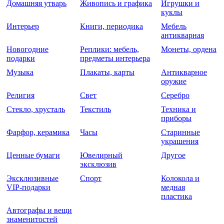
Домашняя утварь
Живопись и графика
Игрушки и
куклы
Интерьер
Книги, периодика
Мебель
антикварная
Новогодние
Реплики: мебель,
Монеты, ордена
подарки
предметы интерьера
Музыка
Плакаты, карты
Антикварное
оружие
Религия
Свет
Серебро
Стекло, хрусталь
Текстиль
Техника и
приборы
Фарфор, керамика
Часы
Старинные
украшения
Ценные бумаги
Ювелирный
Другое
эксклюзив
Эксклюзивные
Спорт
Колокола и
VIP-подарки
медная
пластика
Автографы и вещи
знаменитостей