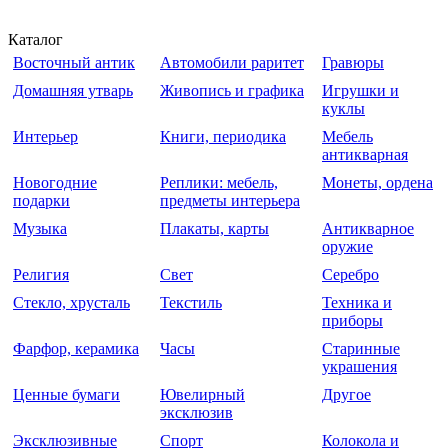
Каталог
Восточный антик
Автомобили раритет
Гравюры
Домашняя утварь
Живопись и графика
Игрушки и
куклы
Интерьер
Книги, периодика
Мебель
антикварная
Новогодние
Реплики: мебель,
Монеты, ордена
подарки
предметы интерьера
Музыка
Плакаты, карты
Антикварное
оружие
Религия
Свет
Серебро
Стекло, хрусталь
Текстиль
Техника и
приборы
Фарфор, керамика
Часы
Старинные
украшения
Ценные бумаги
Ювелирный
Другое
эксклюзив
Эксклюзивные
Спорт
Колокола и