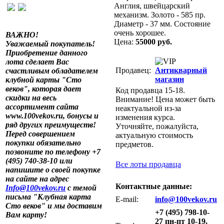
Англия, швейцарский
механизм. Золото - 585 пр.
Диаметр - 37 мм. Состояние
очень хорошее.
ВАЖНО!
Цена:
55000 руб.
Уважаемый покупатель!
Приобретение данного
лота сделает Вас
Продавец:
Антикварный
счастливым обладателем
магазин
клубной карты "Сто
веков", которая дает
Код продавца 15-18.
скидки на весь
Внимание! Цена может быть
ассортимент сайта
неактуальной из-за
www.100vekov.ru, бонусы и
изменения курса.
ряд других преимуществ!
Уточняйте, пожалуйста,
Перед совершением
актуальную стоимость
покупки обязательно
предметов.
позвоните по телефону +7
(495) 740-38-10 или
Все лоты продавца
напишите о своей покупке
на сайте на адрес
Контактные данные:
Info@100vekov.ru
с темой
письма "Клубная карта
E-mail:
info@100vekov.ru
Сто веков" и мы доставим
+7 (495) 798-10-
Вам карту!
27 пн-пт 10-19,