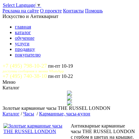
Select Language
▼
Реклама на сайте
О проекте
Контакты
Помощь
Искусство и Антиквариат
главная
каталог
обучение
услуги
продавцу
покупателю
+7 (495) 798-10-27
пн-пт 10-19
доступны сообщения и звонки WhatsApp
+7 (495) 740-38-10
пн-пт 10-22
Меню
Каталог
Золотые карманные часы THE RUSSEL LONDON
Каталог
/
Часы
/
Карманные, часы-кулон
Антикварные карманные
часы THE RUSSEL LONDON
с гербом в цветах на крышке.