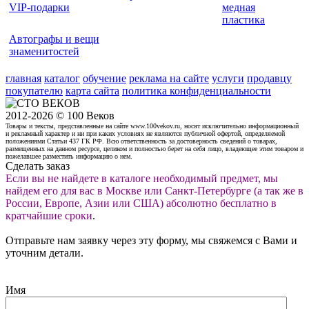
VIP-подарки
медная
пластика
Автографы и вещи
знаменитостей
главная
каталог
обучение
реклама на сайте
услуги
продавцу
покупателю
карта сайта
политика конфиденциальности
2012-2026 © 100 Веков
Товары и тексты, представленные на сайте www.100vekov.ru, носят исключительно информационный
и рекламный характер и ни при каких условиях не являются публичной офертой, определяемой
положениями Статьи 437 ГК РФ. Всю ответственность за достоверность сведений о товарах,
размещенных на данном ресурсе, целиком и полностью берет на себя лицо, владеющее этим товаром и
пожелавшее разместить информацию о нем.
Сделать заказ
Если вы не найдете в каталоге необходимый предмет, мы
найдем его для вас в Москве или Санкт-Петербурге (а так же в
России, Европе, Азии или США) абсолютно бесплатно в
кратчайшие сроки
.
Отправьте нам заявку через эту форму, мы свяжемся с Вами и
уточним детали.
Имя