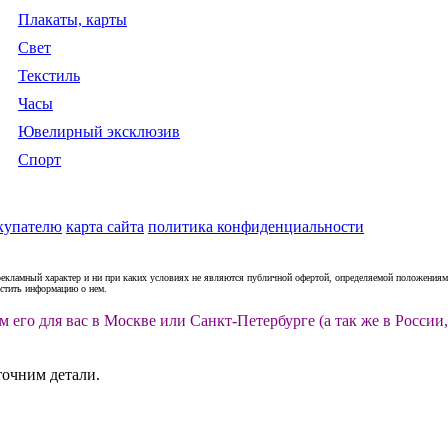
Плакаты, карты
Свет
Текстиль
Часы
Ювелирный эксклюзив
Спорт
купателю
карта сайта
политика конфиденциальности
рекламный характер и ни при каких условиях не являются публичной офертой, определяемой положениями
естить информацию о нем.
м его для вас в Москве или Санкт-Петербурге (а так же в Росс
точним детали.