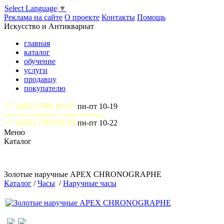
Select Language
▼
Реклама на сайте
О проекте
Контакты
Помощь
Искусство и Антиквариат
главная
каталог
обучение
услуги
продавцу
покупателю
+7 (495) 798-10-27
пн-пт 10-19
доступны сообщения и звонки WhatsApp
+7 (495) 740-38-10
пн-пт 10-22
Меню
Каталог
Золотые наручные APEX CHRONOGRAPHE
Каталог
/
Часы
/
Наручные часы