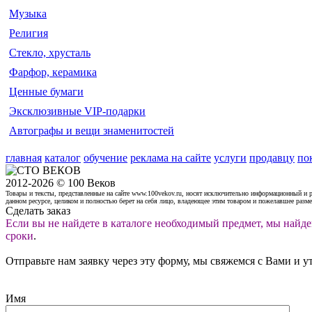
Музыка
Религия
Стекло, хрусталь
Фарфор, керамика
Ценные бумаги
Эксклюзивные VIP-подарки
Автографы и вещи знаменитостей
главная
каталог
обучение
реклама на сайте
услуги
продавцу
по
2012-2026 © 100 Веков
Товары и тексты, представленные на сайте www.100vekov.ru, носят исключительно информационный и 
данном ресурсе, целиком и полностью берет на себя лицо, владеющее этим товаром и пожелавшее разм
Сделать заказ
Если вы не найдете в каталоге необходимый предмет, мы найде
сроки
.
Отправьте нам заявку через эту форму, мы свяжемся с Вами и у
Имя