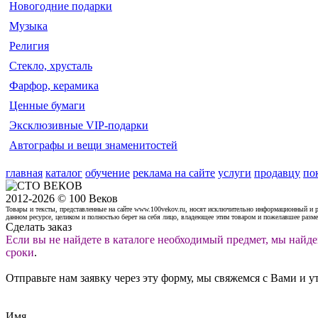
Новогодние подарки
Музыка
Религия
Стекло, хрусталь
Фарфор, керамика
Ценные бумаги
Эксклюзивные VIP-подарки
Автографы и вещи знаменитостей
главная
каталог
обучение
реклама на сайте
услуги
продавцу
по
2012-2026 © 100 Веков
Товары и тексты, представленные на сайте www.100vekov.ru, носят исключительно информационный и 
данном ресурсе, целиком и полностью берет на себя лицо, владеющее этим товаром и пожелавшее разм
Сделать заказ
Если вы не найдете в каталоге необходимый предмет, мы найде
сроки
.
Отправьте нам заявку через эту форму, мы свяжемся с Вами и у
Имя