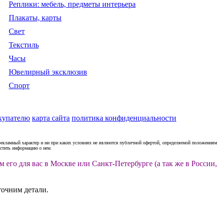
Реплики: мебель, предметы интерьера
Плакаты, карты
Свет
Текстиль
Часы
Ювелирный эксклюзив
Спорт
купателю
карта сайта
политика конфиденциальности
рекламный характер и ни при каких условиях не являются публичной офертой, определяемой положениями
естить информацию о нем.
м его для вас в Москве или Санкт-Петербурге (а так же в Росс
точним детали.