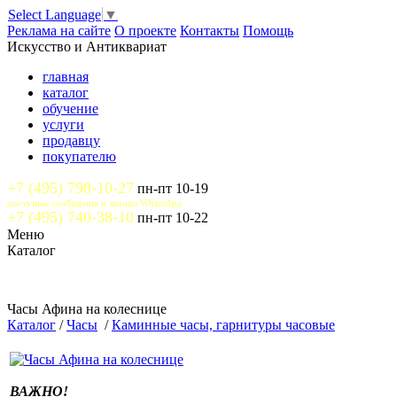
Select Language
▼
Реклама на сайте
О проекте
Контакты
Помощь
Искусство и Антиквариат
главная
каталог
обучение
услуги
продавцу
покупателю
+7 (495) 798-10-27
пн-пт 10-19
доступны сообщения и звонки WhatsApp
+7 (495) 740-38-10
пн-пт 10-22
Меню
Каталог
Часы Афина на колеснице
Каталог
/
Часы
/
Каминные часы, гарнитуры часовые
ВАЖНО!