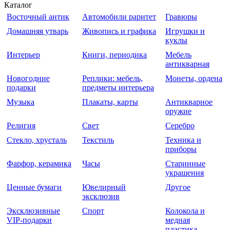
Каталог
Восточный антик
Автомобили раритет
Гравюры
Домашняя утварь
Живопись и графика
Игрушки и
куклы
Интерьер
Книги, периодика
Мебель
антикварная
Новогодние
Реплики: мебель,
Монеты, ордена
подарки
предметы интерьера
Музыка
Плакаты, карты
Антикварное
оружие
Религия
Свет
Серебро
Стекло, хрусталь
Текстиль
Техника и
приборы
Фарфор, керамика
Часы
Старинные
украшения
Ценные бумаги
Ювелирный
Другое
эксклюзив
Эксклюзивные
Спорт
Колокола и
VIP-подарки
медная
пластика