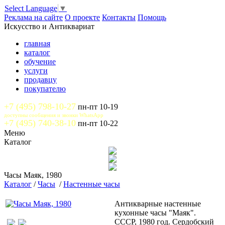
Select Language
▼
Реклама на сайте
О проекте
Контакты
Помощь
Искусство и Антиквариат
главная
каталог
обучение
услуги
продавцу
покупателю
+7 (495) 798-10-27
пн-пт 10-19
доступны сообщения и звонки WhatsApp
+7 (495) 740-38-10
пн-пт 10-22
Меню
Каталог
Часы Маяк, 1980
Каталог
/
Часы
/
Настенные часы
Антикварные настенные
кухонные часы "Маяк".
СССР, 1980 год. Сердобский