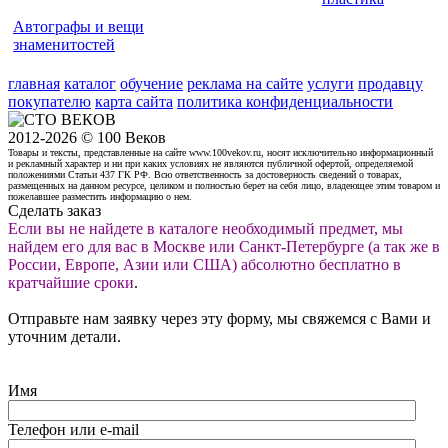
Автографы и вещи
знаменитостей
главная
каталог
обучение
реклама на сайте
услуги
продавцу
покупателю
карта сайта
политика конфиденциальности
2012-2026 © 100 Веков
Товары и тексты, представленные на сайте www.100vekov.ru, носят исключительно информационный
и рекламный характер и ни при каких условиях не являются публичной офертой, определяемой
положениями Статьи 437 ГК РФ. Всю ответственность за достоверность сведений о товарах,
размещенных на данном ресурсе, целиком и полностью берет на себя лицо, владеющее этим товаром и
пожелавшее разместить информацию о нем.
Сделать заказ
Если вы не найдете в каталоге необходимый предмет, мы
найдем его для вас в Москве или Санкт-Петербурге (а так же в
России, Европе, Азии или США) абсолютно бесплатно в
кратчайшие сроки
.
Отправьте нам заявку через эту форму, мы свяжемся с Вами и
уточним детали.
Имя
Телефон или e-mail