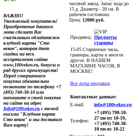
часовой завод. Запас хода до
15 д. Диаметр - 28 см. В
рабочем состоянии.
ВАЖНО!
Цена:
12000 руб.
Уважаемый покупатель!
Приобретение данного
лота сделает Вас
Продавец:
Предметы
счастливым обладателем
старины
клубной карты "Сто
веков", которая дает
15-05 Старинные часы,
скидки на весь
гравюры, карты и многое
ассортимент сайта
другое. В НАШЕМ
www.100vekov.ru, бонусы и
МАГАЗИНЕ ЧАСОВ, В
ряд других преимуществ!
МОСКВЕ!
Перед совершением
покупки обязательно
Все лоты продавца
позвоните по телефону +7
(495) 740-38-10 или
Контактные данные:
напишите о своей покупке
на сайте на адрес
E-mail:
info@100vekov.ru
Info@100vekov.ru
с темой
+7 (495) 798-10-
письма "Клубная карта
27 пн-пт 10-19,
Сто веков" и мы доставим
Телефон:
+7 (495) 740-38-
Вам карту!
10 пн-вс 10-22