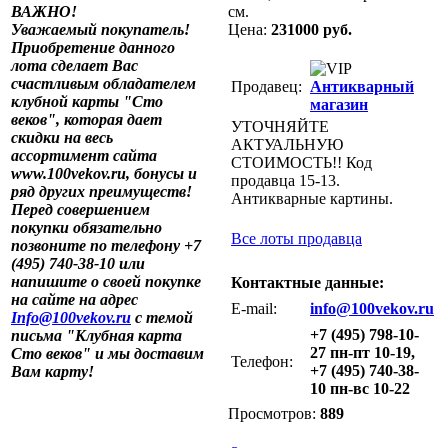
ВАЖНО!
см.
Уважаемый покупатель!
Цена:
231000 руб.
Приобретение данного
лота сделает Вас
счастливым обладателем
Продавец:
Антикварный
клубной карты "Сто
магазин
веков", которая дает
УТОЧНЯЙТЕ
скидки на весь
АКТУАЛЬНУЮ
ассортимент сайта
СТОИМОСТЬ!! Код
www.100vekov.ru, бонусы и
продавца 15-13.
ряд других преимуществ!
Антикварные картины.
Перед совершением
покупки обязательно
Все лоты продавца
позвоните по телефону +7
(495) 740-38-10 или
напишите о своей покупке
Контактные данные:
на сайте на адрес
E-mail:
info@100vekov.ru
Info@100vekov.ru
с темой
+7 (495) 798-10-
письма "Клубная карта
27 пн-пт 10-19,
Сто веков" и мы доставим
Телефон:
+7 (495) 740-38-
Вам карту!
10 пн-вс 10-22
Просмотров:
889