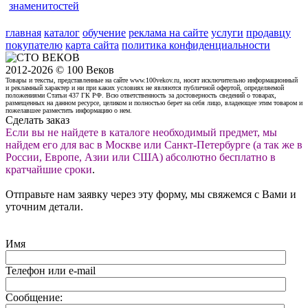
знаменитостей
главная
каталог
обучение
реклама на сайте
услуги
продавцу
покупателю
карта сайта
политика конфиденциальности
2012-2026 © 100 Веков
Товары и тексты, представленные на сайте www.100vekov.ru, носят исключительно информационный
и рекламный характер и ни при каких условиях не являются публичной офертой, определяемой
положениями Статьи 437 ГК РФ. Всю ответственность за достоверность сведений о товарах,
размещенных на данном ресурсе, целиком и полностью берет на себя лицо, владеющее этим товаром и
пожелавшее разместить информацию о нем.
Сделать заказ
Если вы не найдете в каталоге необходимый предмет, мы
найдем его для вас в Москве или Санкт-Петербурге (а так же в
России, Европе, Азии или США) абсолютно бесплатно в
кратчайшие сроки
.
Отправьте нам заявку через эту форму, мы свяжемся с Вами и
уточним детали.
Имя
Телефон или e-mail
Сообщение: