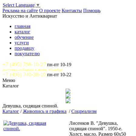
Select Language
▼
Реклама на сайте
О проекте
Контакты
Помощь
Искусство и Антиквариат
главная
каталог
обучение
услуги
продавцу
покупателю
+7 (495) 798-10-27
пн-пт 10-19
доступны сообщения и звонки WhatsApp
+7 (495) 740-38-10
пн-пт 10-22
Меню
Каталог
Девушка, сидящая спиной.
Каталог
/
Живопись и графика
/
Соцреализм
Лисенков В. "Девушка,
сидящая спиной". 1950-е.
Холст, масло. Размер 60х50