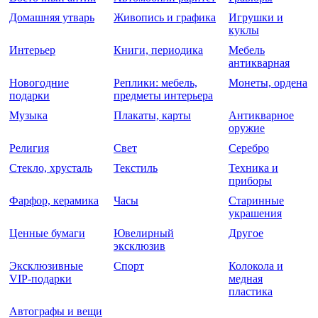
Домашняя утварь
Живопись и графика
Игрушки и
куклы
Интерьер
Книги, периодика
Мебель
антикварная
Новогодние
Реплики: мебель,
Монеты, ордена
подарки
предметы интерьера
Музыка
Плакаты, карты
Антикварное
оружие
Религия
Свет
Серебро
Стекло, хрусталь
Текстиль
Техника и
приборы
Фарфор, керамика
Часы
Старинные
украшения
Ценные бумаги
Ювелирный
Другое
эксклюзив
Эксклюзивные
Спорт
Колокола и
VIP-подарки
медная
пластика
Автографы и вещи