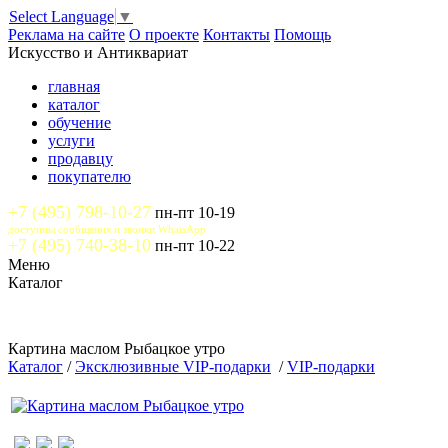
Select Language
▼
Реклама на сайте
О проекте
Контакты
Помощь
Искусство и Антиквариат
главная
каталог
обучение
услуги
продавцу
покупателю
+7 (495) 798-10-27
пн-пт 10-19
доступны сообщения и звонки WhatsApp
+7 (495) 740-38-10
пн-пт 10-22
Меню
Каталог
Картина маслом Рыбацкое утро
Каталог
/
Эксклюзивные VIP-подарки
/
VIP-подарки