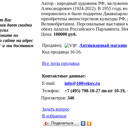
Автор - народный художник РФ, заслуженн
Александрович (1924-2022). В 1955 году, в
понравились и были подарены Джавахарлал
приобретены министерством культуры РФ, 
ет Вас
Великобритании. Персональные выставки ма
рая дает скидки
обеих палатах Российского Парламента. Н
угих
Цена:
100000 руб.
воните по
а сайте на адрес
Продавец:
Антикварный магазин
" и мы доставим
Код продавца 16-16.
Все лоты продавца
Контактные данные:
E-mail:
info@100vekov.ru
Телефон:
+7 (495) 798-10-27 пн-пт 10-19, 
Просмотров:
346
Задать вопрос
В избранное
Поделиться…