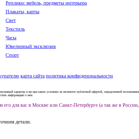
Реплики: мебель, предметы интерьера
Плакаты, карты
Свет
Текстиль
Часы
Ювелирный эксклюзив
Спорт
купателю
карта сайта
политика конфиденциальности
рекламный характер и ни при каких условиях не являются публичной офертой, определяемой положениями
естить информацию о нем.
м его для вас в Москве или Санкт-Петербурге (а так же в Росс
точним детали.