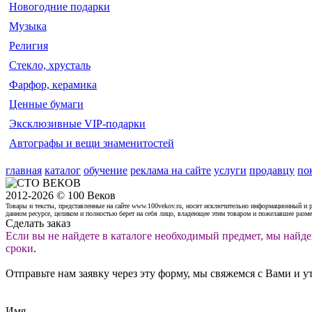
Новогодние подарки
Музыка
Религия
Стекло, хрусталь
Фарфор, керамика
Ценные бумаги
Эксклюзивные VIP-подарки
Автографы и вещи знаменитостей
главная
каталог
обучение
реклама на сайте
услуги
продавцу
по
2012-2026 © 100 Веков
Товары и тексты, представленные на сайте www.100vekov.ru, носят исключительно информационный и 
данном ресурсе, целиком и полностью берет на себя лицо, владеющее этим товаром и пожелавшее разм
Сделать заказ
Если вы не найдете в каталоге необходимый предмет, мы найде
сроки
.
Отправьте нам заявку через эту форму, мы свяжемся с Вами и у
Имя