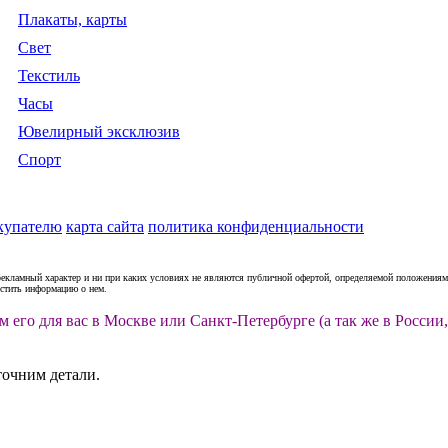
Плакаты, карты
Свет
Текстиль
Часы
Ювелирный эксклюзив
Спорт
купателю
карта сайта
политика конфиденциальности
рекламный характер и ни при каких условиях не являются публичной офертой, определяемой положениями
естить информацию о нем.
м его для вас в Москве или Санкт-Петербурге (а так же в Росс
точним детали.