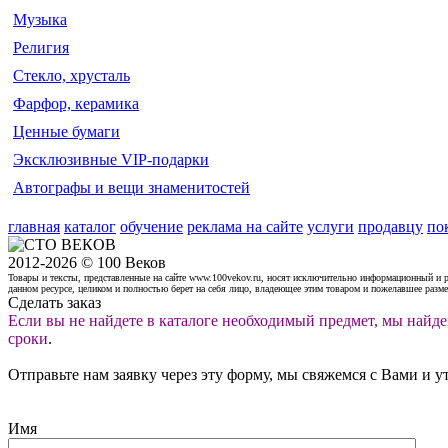
Музыка
Религия
Стекло, хрусталь
Фарфор, керамика
Ценные бумаги
Эксклюзивные VIP-подарки
Автографы и вещи знаменитостей
главная
каталог
обучение
реклама на сайте
услуги
продавцу
по
2012-2026 © 100 Веков
Товары и тексты, представленные на сайте www.100vekov.ru, носят исключительно информационный и 
данном ресурсе, целиком и полностью берет на себя лицо, владеющее этим товаром и пожелавшее разм
Сделать заказ
Если вы не найдете в каталоге необходимый предмет, мы найде
сроки
.
Отправьте нам заявку через эту форму, мы свяжемся с Вами и у
Имя