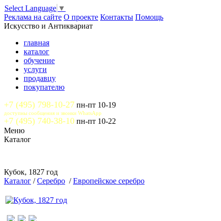
Select Language
▼
Реклама на сайте
О проекте
Контакты
Помощь
Искусство и Антиквариат
главная
каталог
обучение
услуги
продавцу
покупателю
+7 (495) 798-10-27
пн-пт 10-19
доступны сообщения и звонки WhatsApp
+7 (495) 740-38-10
пн-пт 10-22
Меню
Каталог
Кубок, 1827 год
Каталог
/
Серебро
/
Европейское серебро