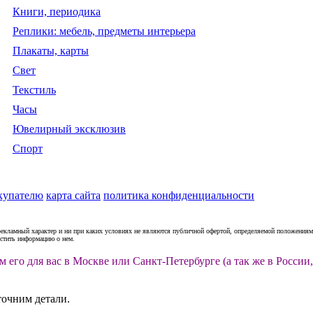
Книги, периодика
Реплики: мебель, предметы интерьера
Плакаты, карты
Свет
Текстиль
Часы
Ювелирный эксклюзив
Спорт
купателю
карта сайта
политика конфиденциальности
рекламный характер и ни при каких условиях не являются публичной офертой, определяемой положениями
естить информацию о нем.
м его для вас в Москве или Санкт-Петербурге (а так же в Росс
точним детали.