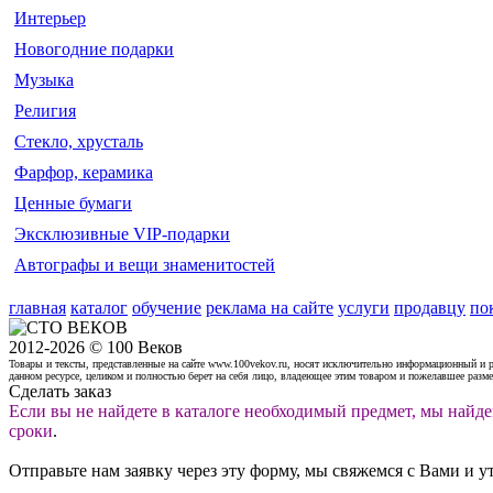
Интерьер
Новогодние подарки
Музыка
Религия
Стекло, хрусталь
Фарфор, керамика
Ценные бумаги
Эксклюзивные VIP-подарки
Автографы и вещи знаменитостей
главная
каталог
обучение
реклама на сайте
услуги
продавцу
по
2012-2026 © 100 Веков
Товары и тексты, представленные на сайте www.100vekov.ru, носят исключительно информационный и 
данном ресурсе, целиком и полностью берет на себя лицо, владеющее этим товаром и пожелавшее разм
Сделать заказ
Если вы не найдете в каталоге необходимый предмет, мы найде
сроки
.
Отправьте нам заявку через эту форму, мы свяжемся с Вами и у