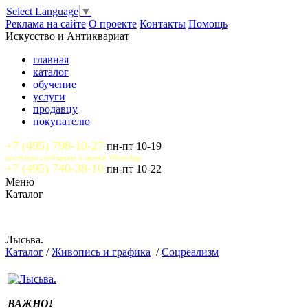
Select Language
▼
Реклама на сайте
О проекте
Контакты
Помощь
Искусство и Антиквариат
главная
каталог
обучение
услуги
продавцу
покупателю
+7 (495) 798-10-27
пн-пт 10-19
доступны сообщения и звонки WhatsApp
+7 (495) 740-38-10
пн-пт 10-22
Меню
Каталог
Лысьва.
Каталог
/
Живопись и графика
/
Соцреализм
ВАЖНО!