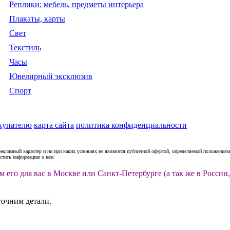
Реплики: мебель, предметы интерьера
Плакаты, карты
Свет
Текстиль
Часы
Ювелирный эксклюзив
Спорт
купателю
карта сайта
политика конфиденциальности
рекламный характер и ни при каких условиях не являются публичной офертой, определяемой положениями
естить информацию о нем.
м его для вас в Москве или Санкт-Петербурге (а так же в Росс
точним детали.