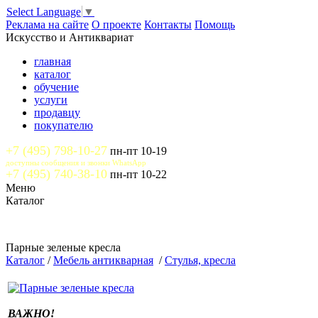
Select Language
▼
Реклама на сайте
О проекте
Контакты
Помощь
Искусство и Антиквариат
главная
каталог
обучение
услуги
продавцу
покупателю
+7 (495) 798-10-27
пн-пт 10-19
доступны сообщения и звонки WhatsApp
+7 (495) 740-38-10
пн-пт 10-22
Меню
Каталог
Парные зеленые кресла
Каталог
/
Мебель антикварная
/
Стулья, кресла
ВАЖНО!