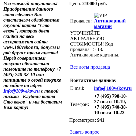
Уважаемый покупатель!
Цена:
210000 руб.
Приобретение данного
лота сделает Вас
счастливым обладателем
Продавец:
Антикварный
клубной карты "Сто
магазин
веков", которая дает
УТОЧНЯЙТЕ
скидки на весь
АКТУАЛЬНУЮ
ассортимент сайта
СТОИМОСТЬ!! Код
www.100vekov.ru, бонусы и
продавца 15-13.
ряд других преимуществ!
Антикварные картины.
Перед совершением
покупки обязательно
Все лоты продавца
позвоните по телефону +7
(495) 740-38-10 или
напишите о своей покупке
Контактные данные:
на сайте на адрес
E-mail:
info@100vekov.ru
Info@100vekov.ru
с темой
+7 (495) 798-10-
письма "Клубная карта
27 пн-пт 10-19,
Сто веков" и мы доставим
Телефон:
+7 (495) 740-38-
Вам карту!
10 пн-вс 10-22
Просмотров:
941
Задать вопрос