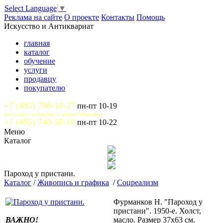
Select Language
▼
Реклама на сайте
О проекте
Контакты
Помощь
Искусство и Антиквариат
главная
каталог
обучение
услуги
продавцу
покупателю
+7 (495) 798-10-27
пн-пт 10-19
доступны сообщения и звонки WhatsApp
+7 (495) 740-38-10
пн-пт 10-22
Меню
Каталог
Пароход у пристани.
Каталог
/
Живопись и графика
/
Соцреализм
Фурманков Н. "Пароход у
пристани". 1950-е. Холст,
ВАЖНО!
масло. Размер 37х63 см.