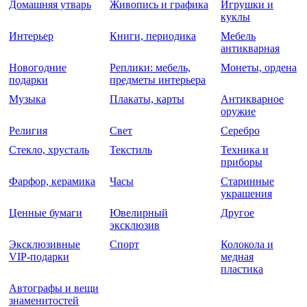
Домашняя утварь
Живопись и графика
Игрушки и
куклы
Интерьер
Книги, периодика
Мебель
антикварная
Новогодние
Реплики: мебель,
Монеты, ордена
подарки
предметы интерьера
Музыка
Плакаты, карты
Антикварное
оружие
Религия
Свет
Серебро
Стекло, хрусталь
Текстиль
Техника и
приборы
Фарфор, керамика
Часы
Старинные
украшения
Ценные бумаги
Ювелирный
Другое
эксклюзив
Эксклюзивные
Спорт
Колокола и
VIP-подарки
медная
пластика
Автографы и вещи
знаменитостей