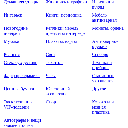
Домашняя утварь
Живопись и графика
Игрушки и
куклы
Интерьер
Книги, периодика
Мебель
антикварная
Новогодние
Реплики: мебель,
Монеты, ордена
подарки
предметы интерьера
Музыка
Плакаты, карты
Антикварное
оружие
Религия
Свет
Серебро
Стекло, хрусталь
Текстиль
Техника и
приборы
Фарфор, керамика
Часы
Старинные
украшения
Ценные бумаги
Ювелирный
Другое
эксклюзив
Эксклюзивные
Спорт
Колокола и
VIP-подарки
медная
пластика
Автографы и вещи
знаменитостей