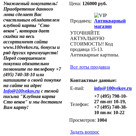
Уважаемый покупатель!
Цена:
126000 руб.
Приобретение данного
лота сделает Вас
счастливым обладателем
Продавец:
Антикварный
клубной карты "Сто
магазин
веков", которая дает
УТОЧНЯЙТЕ
скидки на весь
АКТУАЛЬНУЮ
ассортимент сайта
СТОИМОСТЬ!! Код
www.100vekov.ru, бонусы и
продавца 15-13.
ряд других преимуществ!
Антикварные картины.
Перед совершением
покупки обязательно
Все лоты продавца
позвоните по телефону +7
(495) 740-38-10 или
напишите о своей покупке
Контактные данные:
на сайте на адрес
E-mail:
info@100vekov.ru
Info@100vekov.ru
с темой
+7 (495) 798-10-
письма "Клубная карта
27 пн-пт 10-19,
Сто веков" и мы доставим
Телефон:
+7 (495) 740-38-
Вам карту!
10 пн-вс 10-22
Просмотров:
1004
Задать вопрос