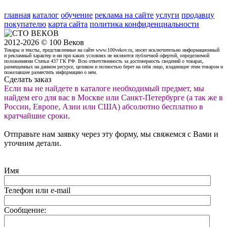
главная
каталог
обучение
реклама на сайте
услуги
продавцу
покупателю
карта сайта
политика конфиденциальности
2012-2026 © 100 Веков
Товары и тексты, представленные на сайте www.100vekov.ru, носят исключительно информационный
и рекламный характер и ни при каких условиях не являются публичной офертой, определяемой
положениями Статьи 437 ГК РФ. Всю ответственность за достоверность сведений о товарах,
размещенных на данном ресурсе, целиком и полностью берет на себя лицо, владеющее этим товаром и
пожелавшее разместить информацию о нем.
Сделать заказ
Если вы не найдете в каталоге необходимый предмет, мы
найдем его для вас в Москве или Санкт-Петербурге (а так же в
России, Европе, Азии или США) абсолютно бесплатно в
кратчайшие сроки
.
Отправьте нам заявку через эту форму, мы свяжемся с Вами и
уточним детали.
Имя
Телефон или e-mail
Сообщение: