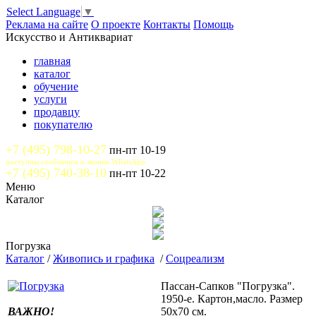
Select Language
▼
Реклама на сайте
О проекте
Контакты
Помощь
Искусство и Антиквариат
главная
каталог
обучение
услуги
продавцу
покупателю
+7 (495) 798-10-27
пн-пт 10-19
доступны сообщения и звонки WhatsApp
+7 (495) 740-38-10
пн-пт 10-22
Меню
Каталог
Погрузка
Каталог
/
Живопись и графика
/
Соцреализм
Пассан-Сапков "Погрузка".
1950-е. Картон,масло. Размер
ВАЖНО!
50х70 см.