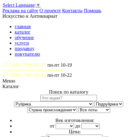
Select Language
▼
Реклама на сайте
О проекте
Контакты
Помощь
Искусство и Антиквариат
главная
каталог
обучение
услуги
продавцу
покупателю
+7 (495) 798-10-27
пн-пт 10-19
доступны сообщения и звонки WhatsApp
+7 (495) 740-38-10
пн-пт 10-22
Меню
Каталог
Поиск по каталогу
Век изготовления:
от
до
Цена: