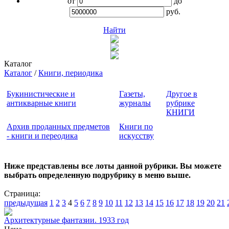
от
до
руб.
Найти
Каталог
Каталог
/
Книги, периодика
Букинистические и
Газеты,
Другое в
антикварные книги
журналы
рубрике
КНИГИ
Архив проданных предметов
Книги по
- книги и переодика
искусству
Ниже представлены все лоты данной рубрики. Вы можете
выбрать определенную подрубрику в меню выше.
Страница:
предыдущая
1
2
3
4
5
6
7
8
9
10
11
12
13
14
15
16
17
18
19
20
21
Архитектурные фантазии. 1933 год