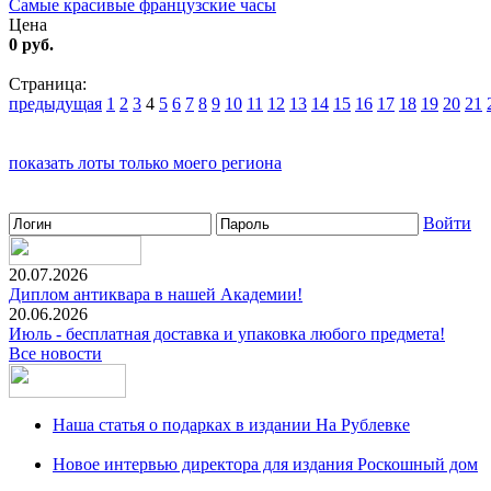
Самые красивые французские часы
Цена
0 руб.
Страница:
предыдущая
1
2
3
4
5
6
7
8
9
10
11
12
13
14
15
16
17
18
19
20
21
показать лоты только моего региона
Войти
20.07.2026
Диплом антиквара в нашей Академии!
20.06.2026
Июль - бесплатная доставка и упаковка любого предмета!
Все новости
Наша статья о подарках в издании На Рублевке
Новое интервью директора для издания Роскошный дом