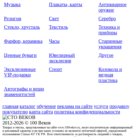
Музыка
Плакаты, карты
Антикварное
оружие
Религия
Свет
Серебро
Стекло, хрусталь
Текстиль
Техника и
приборы
Фарфор, керамика
Часы
Старинные
украшения
Ценные бумаги
Ювелирный
Другое
эксклюзив
Эксклюзивные
Спорт
Колокола и
VIP-подарки
медная
пластика
Автографы и вещи
знаменитостей
главная
каталог
обучение
реклама на сайте
услуги
продавцу
покупателю
карта сайта
политика конфиденциальности
2012-2026 © 100 Веков
Товары и тексты, представленные на сайте www.100vekov.ru, носят исключительно информационный
и рекламный характер и ни при каких условиях не являются публичной офертой, определяемой
положениями Статьи 437 ГК РФ. Всю ответственность за достоверность сведений о товарах,