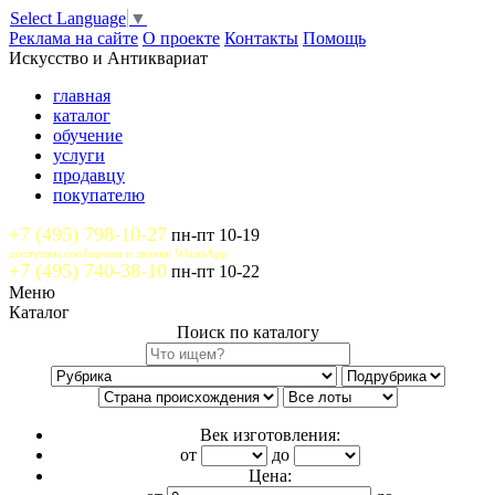
Select Language
▼
Реклама на сайте
О проекте
Контакты
Помощь
Искусство и Антиквариат
главная
каталог
обучение
услуги
продавцу
покупателю
+7 (495) 798-10-27
пн-пт 10-19
доступны сообщения и звонки WhatsApp
+7 (495) 740-38-10
пн-пт 10-22
Меню
Каталог
Поиск по каталогу
Век изготовления:
от
до
Цена: