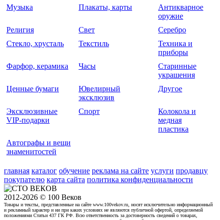
Музыка
Плакаты, карты
Антикварное
оружие
Религия
Свет
Серебро
Стекло, хрусталь
Текстиль
Техника и
приборы
Фарфор, керамика
Часы
Старинные
украшения
Ценные бумаги
Ювелирный
Другое
эксклюзив
Эксклюзивные
Спорт
Колокола и
VIP-подарки
медная
пластика
Автографы и вещи
знаменитостей
главная
каталог
обучение
реклама на сайте
услуги
продавцу
покупателю
карта сайта
политика конфиденциальности
2012-2026 © 100 Веков
Товары и тексты, представленные на сайте www.100vekov.ru, носят исключительно информационный
и рекламный характер и ни при каких условиях не являются публичной офертой, определяемой
положениями Статьи 437 ГК РФ. Всю ответственность за достоверность сведений о товарах,