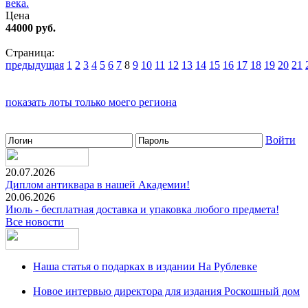
века.
Цена
44000 руб.
Страница:
предыдущая
1
2
3
4
5
6
7
8
9
10
11
12
13
14
15
16
17
18
19
20
21
показать лоты только моего региона
Войти
20.07.2026
Диплом антиквара в нашей Академии!
20.06.2026
Июль - бесплатная доставка и упаковка любого предмета!
Все новости
Наша статья о подарках в издании На Рублевке
Новое интервью директора для издания Роскошный дом