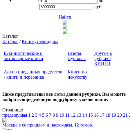
от
до
руб.
Найти
Каталог
Каталог
/
Книги, периодика
Букинистические и
Газеты,
Другое в
антикварные книги
журналы
рубрике
КНИГИ
Архив проданных предметов
Книги по
- книги и переодика
искусству
Ниже представлены все лоты данной рубрики. Вы можете
выбрать определенную подрубрику в меню выше.
Страница:
предыдущая
1
2
3
4
5
6
7
8
9
10
11
12
13
14
15
16
17
18
19
20
21
Москва в ее прошлом и настоящем. 12 томов.