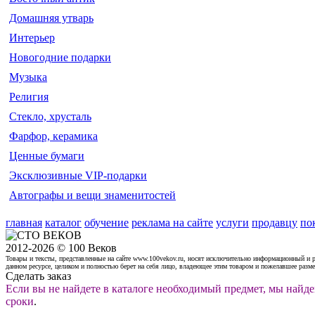
Домашняя утварь
Интерьер
Новогодние подарки
Музыка
Религия
Стекло, хрусталь
Фарфор, керамика
Ценные бумаги
Эксклюзивные VIP-подарки
Автографы и вещи знаменитостей
главная
каталог
обучение
реклама на сайте
услуги
продавцу
по
2012-2026 © 100 Веков
Товары и тексты, представленные на сайте www.100vekov.ru, носят исключительно информационный и 
данном ресурсе, целиком и полностью берет на себя лицо, владеющее этим товаром и пожелавшее разм
Сделать заказ
Если вы не найдете в каталоге необходимый предмет, мы найде
сроки
.