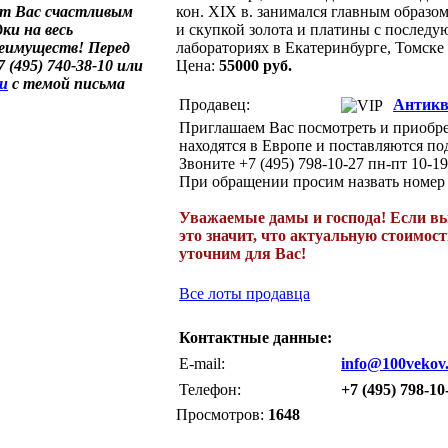
ет Вас счастливым
кон. XIX в. занимался главным образо
ки на весь
и скупкой золота и платины с послед
реимуществ! Перед
лабораториях в Екатеринбурге, Томске
(495) 740-38-10 или
Цена:
55000 руб.
ru
с темой письма
Продавец:
Антикв
Приглашаем Вас посмотреть и приобре
находятся в Европе и поставляются под
Звоните +7 (495) 798-10-27 пн-пт 10-19
При обращении просим назвать номер 
Уважаемые дамы и господа! Если вы в
это значит, что актуальную стоимос
уточним для Вас!
Все лоты продавца
Контактные данные:
E-mail:
info@100vekov
Телефон:
+7 (495) 798-10
Просмотров:
1648