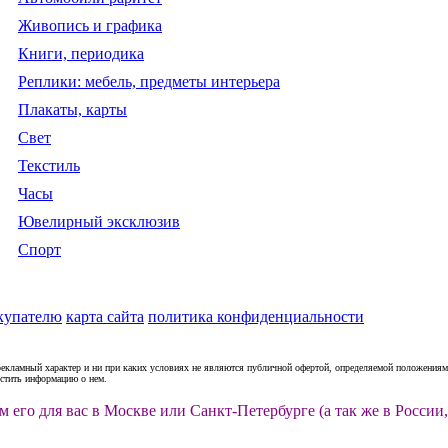
Живопись и графика
Книги, периодика
Реплики: мебель, предметы интерьера
Плакаты, карты
Свет
Текстиль
Часы
Ювелирный эксклюзив
Спорт
купателю
карта сайта
политика конфиденциальности
рекламный характер и ни при каких условиях не являются публичной офертой, определяемой положениями
естить информацию о нем.
м его для вас в Москве или Санкт-Петербурге (а так же в Росс