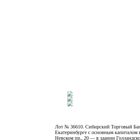
Лот № 36610. Сибирский Торговый Банк
Екатеринбурге с основным капиталом в 
Невском пр., 20 — в здании Голландско