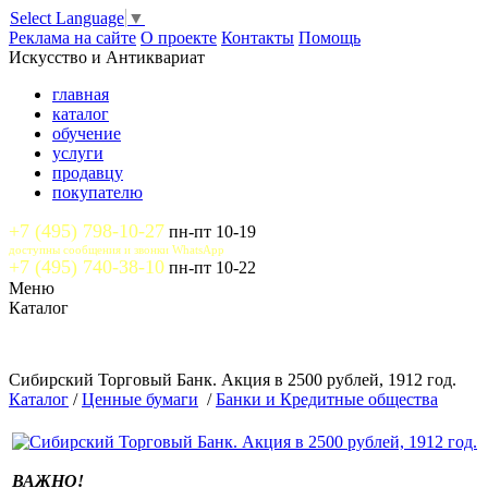
Select Language
▼
Реклама на сайте
О проекте
Контакты
Помощь
Искусство и Антиквариат
главная
каталог
обучение
услуги
продавцу
покупателю
+7 (495) 798-10-27
пн-пт 10-19
доступны сообщения и звонки WhatsApp
+7 (495) 740-38-10
пн-пт 10-22
Меню
Каталог
Сибирский Торговый Банк. Акция в 2500 рублей, 1912 год.
Каталог
/
Ценные бумаги
/
Банки и Кредитные общества
ВАЖНО!