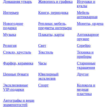
Домашняя утварь
Живопись и графика
Игрушки и
куклы
Интерьер
Книги, периодика
Мебель
антикварная
Новогодние
Реплики: мебель,
Монеты, ордена
подарки
предметы интерьера
Музыка
Плакаты, карты
Антикварное
оружие
Религия
Свет
Серебро
Стекло, хрусталь
Текстиль
Техника и
приборы
Фарфор, керамика
Часы
Старинные
украшения
Ценные бумаги
Ювелирный
Другое
эксклюзив
Эксклюзивные
Спорт
Колокола и
VIP-подарки
медная
пластика
Автографы и вещи
знаменитостей