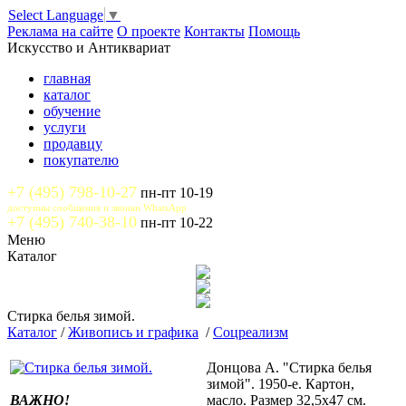
Select Language
▼
Реклама на сайте
О проекте
Контакты
Помощь
Искусство и Антиквариат
главная
каталог
обучение
услуги
продавцу
покупателю
+7 (495) 798-10-27
пн-пт 10-19
доступны сообщения и звонки WhatsApp
+7 (495) 740-38-10
пн-пт 10-22
Меню
Каталог
Стирка белья зимой.
Каталог
/
Живопись и графика
/
Соцреализм
Донцова А. "Стирка белья
зимой". 1950-е. Картон,
ВАЖНО!
масло. Размер 32,5х47 см.