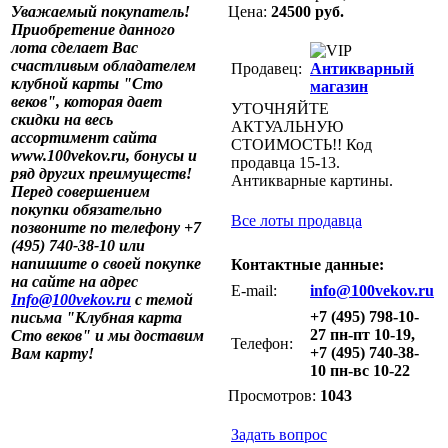
Уважаемый покупатель!
Цена:
24500 руб.
Приобретение данного
лота сделает Вас
счастливым обладателем
Продавец:
Антикварный
клубной карты "Сто
магазин
веков", которая дает
УТОЧНЯЙТЕ
скидки на весь
АКТУАЛЬНУЮ
ассортимент сайта
СТОИМОСТЬ!! Код
www.100vekov.ru, бонусы и
продавца 15-13.
ряд других преимуществ!
Антикварные картины.
Перед совершением
покупки обязательно
Все лоты продавца
позвоните по телефону +7
(495) 740-38-10 или
напишите о своей покупке
Контактные данные:
на сайте на адрес
E-mail:
info@100vekov.ru
Info@100vekov.ru
с темой
+7 (495) 798-10-
письма "Клубная карта
27 пн-пт 10-19,
Сто веков" и мы доставим
Телефон:
+7 (495) 740-38-
Вам карту!
10 пн-вс 10-22
Просмотров:
1043
Задать вопрос