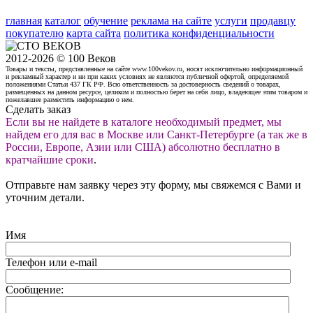
главная
каталог
обучение
реклама на сайте
услуги
продавцу
покупателю
карта сайта
политика конфиденциальности
2012-2026 © 100 Веков
Товары и тексты, представленные на сайте www.100vekov.ru, носят исключительно информационный
и рекламный характер и ни при каких условиях не являются публичной офертой, определяемой
положениями Статьи 437 ГК РФ. Всю ответственность за достоверность сведений о товарах,
размещенных на данном ресурсе, целиком и полностью берет на себя лицо, владеющее этим товаром и
пожелавшее разместить информацию о нем.
Сделать заказ
Если вы не найдете в каталоге необходимый предмет, мы
найдем его для вас в Москве или Санкт-Петербурге (а так же в
России, Европе, Азии или США) абсолютно бесплатно в
кратчайшие сроки
.
Отправьте нам заявку через эту форму, мы свяжемся с Вами и
уточним детали.
Имя
Телефон или e-mail
Сообщение: