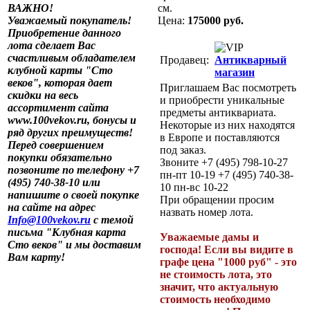
ВАЖНО!
см.
Уважаемый покупатель!
Цена:
175000 руб.
Приобретение данного
лота сделает Вас
счастливым обладателем
Продавец:
Антикварный
клубной карты "Сто
магазин
веков", которая дает
Приглашаем Вас посмотреть
скидки на весь
и приобрести уникальные
ассортимент сайта
предметы антиквариата.
www.100vekov.ru, бонусы и
Некоторые из них находятся
ряд других преимуществ!
в Европе и поставляются
Перед совершением
под заказ.
покупки обязательно
Звоните +7 (495) 798-10-27
позвоните по телефону +7
пн-пт 10-19 +7 (495) 740-38-
(495) 740-38-10 или
10 пн-вс 10-22
напишите о своей покупке
При обращении просим
на сайте на адрес
назвать номер лота.
Info@100vekov.ru
с темой
письма "Клубная карта
Уважаемые дамы и
Сто веков" и мы доставим
господа! Если вы видите в
Вам карту!
графе цена "1000 руб" - это
не стоимость лота, это
значит, что актуальную
стоимость необходимо