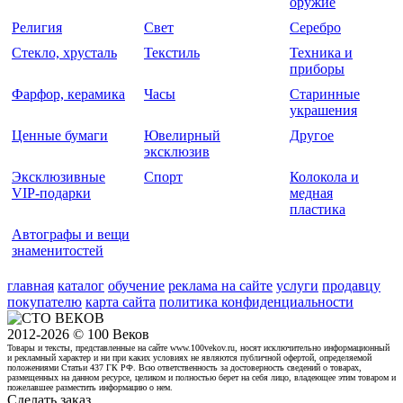
оружие
Религия
Свет
Серебро
Стекло, хрусталь
Текстиль
Техника и
приборы
Фарфор, керамика
Часы
Старинные
украшения
Ценные бумаги
Ювелирный
Другое
эксклюзив
Эксклюзивные
Спорт
Колокола и
VIP-подарки
медная
пластика
Автографы и вещи
знаменитостей
главная
каталог
обучение
реклама на сайте
услуги
продавцу
покупателю
карта сайта
политика конфиденциальности
2012-2026 © 100 Веков
Товары и тексты, представленные на сайте www.100vekov.ru, носят исключительно информационный
и рекламный характер и ни при каких условиях не являются публичной офертой, определяемой
положениями Статьи 437 ГК РФ. Всю ответственность за достоверность сведений о товарах,
размещенных на данном ресурсе, целиком и полностью берет на себя лицо, владеющее этим товаром и
пожелавшее разместить информацию о нем.
Сделать заказ