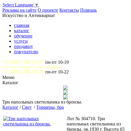
Select Language
▼
Реклама на сайте
О проекте
Контакты
Помощь
Искусство и Антиквариат
главная
каталог
обучение
услуги
продавцу
покупателю
+7 (495) 798-10-27
пн-пт 10-19
доступны сообщения и звонки WhatsApp
+7 (495) 740-38-10
пн-пт 10-22
Меню
Каталог
Три напольных светильника из бронзы.
Каталог
/
Свет
/
Торшеры, бра
Лот № 304710. Три
напольных светильника из
бронзы. ок.1930 г. Высота 65